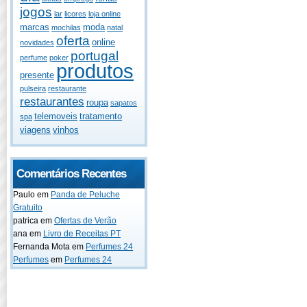
jogos
lar
licores
loja online
marcas
moda
mochilas
natal
oferta
online
novidades
portugal
perfume
poker
produtos
presente
pulseira
restaurante
restaurantes
roupa
sapatos
telemoveis
tratamento
spa
viagens
vinhos
Comentários Recentes
Paulo
em
Panda de Peluche
Gratuito
patrica
em
Ofertas de Verão
ana
em
Livro de Receitas PT
Fernanda Mota
em
Perfumes 24
Perfumes
em
Perfumes 24