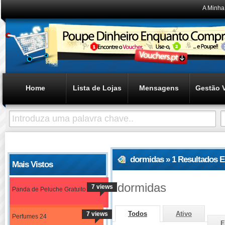
A Minha
Home
Lista de Lojas
Mensagens
Gestão 
dormidas » 1 Resultados 
Mais Vistos
dormidas
7 views
Panda de Peluche Gratuito
Todos
Ativo
7 views
Perfumes 24
E