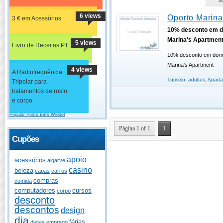
6 views
Oporto Marina
3 € em Acessórios
10% desconto em d
Marina's Apartmen
5 views
Livro de Receitas PT
10% desconto em dorm
Marina's Apartment
4 views
A Radiofrequência
Turismo
,
adultos
,
Aparta
Tripolar para
tratamentos de rosto
e corpo
Popular Posts Bars Widget
Página 1 of 1
1
Cupões
apoio
acessórios
algarve
casino
beleza
capas
carros
compras
comida
computadores
cursos
corpo
desconto
descontos
design
dia
férias
dietas
emprego