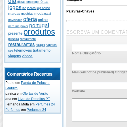
dia
férias
dietas
emprego
jogos
lar
licores
loja online
Palavras-Chaves
marcas
moda
mochilas
natal
oferta
online
novidades
portugal
perfume
poker
produtos
ESCREVA UM COMENTÁ
presente
pulseira
restaurante
restaurantes
roupa
sapatos
telemoveis
tratamento
spa
Nome Obrigatório
viagens
vinhos
Mail (will not be published) Obrigat
Comentários Recentes
Paulo
em
Panda de Peluche
Gratuito
Website
patrica
em
Ofertas de Verão
ana
em
Livro de Receitas PT
Fernanda Mota
em
Perfumes 24
Perfumes
em
Perfumes 24