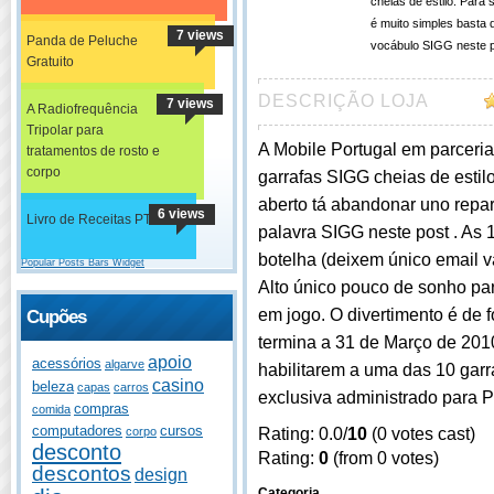
cheias de estilo. Para 
é muito simples basta 
7 views
Panda de Peluche
vocábulo SIGG neste 
Gratuito
DESCRIÇÃO LOJA
7 views
A Radiofrequência
Tripolar para
A Mobile Portugal em parceri
tratamentos de rosto e
corpo
garrafas SIGG cheias de estil
aberto tá abandonar uno repar
6 views
Livro de Receitas PT
palavra SIGG neste post . As
botelha (deixem único email v
Popular Posts Bars Widget
Alto único pouco de sonho par
em jogo. O divertimento é de 
Cupões
termina a 31 de Março de 2010
apoio
acessórios
algarve
habilitarem a uma das 10 garr
casino
beleza
capas
carros
exclusiva administrado para P
compras
comida
computadores
cursos
Rating: 0.0/
10
(0 votes cast)
corpo
desconto
Rating:
0
(from 0 votes)
descontos
design
Categoria