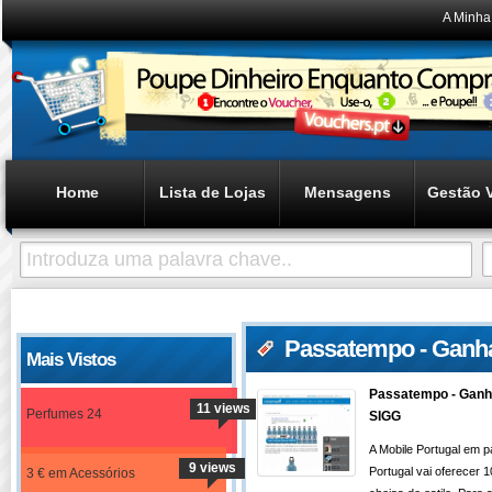
A Minha
Home
Lista de Lojas
Mensagens
Gestão 
Passatempo - Ganh
Mais Vistos
Passatempo - Ganh
11 views
Perfumes 24
SIGG
A Mobile Portugal em 
9 views
Portugal vai oferecer 
3 € em Acessórios