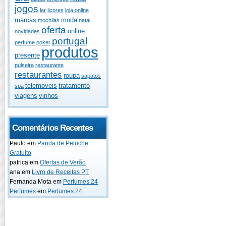
jogos
lar
licores
loja online
marcas
moda
mochilas
natal
oferta
online
novidades
portugal
perfume
poker
produtos
presente
pulseira
restaurante
restaurantes
roupa
sapatos
telemoveis
tratamento
spa
viagens
vinhos
Comentários Recentes
Paulo
em
Panda de Peluche
Gratuito
patrica
em
Ofertas de Verão
ana
em
Livro de Receitas PT
Fernanda Mota
em
Perfumes 24
Perfumes
em
Perfumes 24