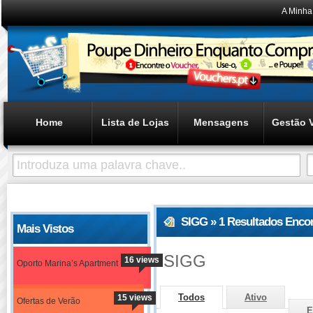
A Minha
Home
Lista de Lojas
Mensagens
Gestão 
SIGG » 1 Resultados Enco
Mais Vistos
SIGG
16 views
Oporto Marina’s Apartment
Todos
Ativo
15 views
Ofertas de Verão
E