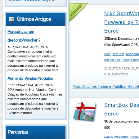
Nike SportWa
Últimos Artigos
Powered by 
Euros
Porquê criar um
30Euros Desconto na c
desconto/Voucher ?
Nike SportWatch GPS
TERÇA-FEIRA, ABRIL 19TH
Como deve ser do seu inteiro
Nike
,
TomTom
,
Desport
conhecimento existem cada vez
relógio nike
,
relógio to
mais existem compradores que
pesquisam produtos na internet à
22 22UTC MARCH 22UTC
procura de descontos e vouchers.
VISUALIZAÇÕES
Aumentar Vendas Produtos
SEGUNDA-FEIRA, ABRIL 18TH
Mais Detalhes
Imprimir
Partilhar
Report
20% Aumento Nas Vendas Com
Criação de Vouchers Cada vez mais
existem compradores que
pesquisam produtos na internet à
SmartBox Des
procura de descontos e vouchers.
Existem estudos
Euros
9€ de desconto em enc
90€
Parcerias
Lazer
,
Presentes
,
Resta