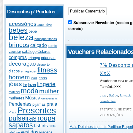
Descontos p/ Produtos
acessórios
Subscrever Newsletter (receba g
automóvel
correio)
bebes
bebé
beleza
boutique fitness
brincos
calçado
cardio
Vouchers Relacionado
catálogo
Colares
vascular
compras
criança
crianças
decoração
desporto
7% Desconto 
fitness
discos
emagrecer
XXX
homem
jeans
ipad
Voucher em toda os art
jóias
lingerie
lar
lazer
Farmácia XXX.
moda
mulher
material
Lazer
,
Saúde
,
farmacia
Música
mulheres
ourivesaria
retardantes
Pendentes
praia
pijamas
Presentes
27 27UTC JUNE 27UTC 2
Prata
VISUALIZAÇÕES
pulseiras
roupa
sapatos
t-shirts
tablet
Mais Detalhes
Imprimir
Partilhar
Report
vestidos
viagens
telefone