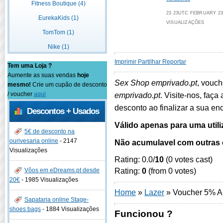
Fitness Boutique (4)
23 23UTC FEBRUARY 23U
EurekaKids (1)
VISUALIZAÇÕES
TomTom (1)
Nike (1)
Imprimir
Partilhar
Reportar
Tem uma Loja ?
Aumente as suas vendas
hoje
Sex Shop emprivado.pt
, vouch
mesmo!
Crie um cupão de desconto
/ voucher
aqui
emprivado.pt
. Visite-nos, faça
desconto ao finalizar a sua e
Descontos + Usados
Válido apenas para uma utili
5€ de desconto na
ourivesaria online
-
2147
Não acumulavel com outras o
Visualizações
Rating: 0.0/
10
(0 votes cast)
Rating:
0
(from 0 votes)
Vôos em eDreams.pt desde
20€
-
1985 Visualizações
Home
»
Lazer
»
Voucher 5% Ar
Sapataria online Stage-
shoes bags
-
1884 Visualizações
Funcionou ?