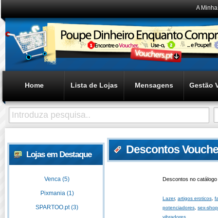
A Minha
Home
Lista de Lojas
Mensagens
Gestão 
Descontos Voucher
Lojas em Destaque
Venca (5)
Descontos no catálogo
Pixmania (1)
Lazer
,
artigos eroticos
,
f
SPARTOO.pt (3)
potenciadores
,
sex-shop
vibradores