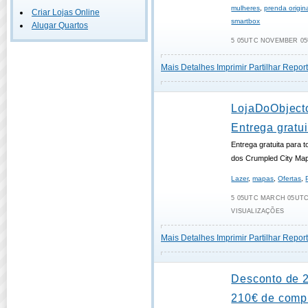
mulheres
,
prenda origin
Criar Lojas Online
smartbox
Alugar Quartos
5 05UTC NOVEMBER 05U
Mais Detalhes
Imprimir
Partilhar
Report
LojaDoObjecto
Entrega gratui
Entrega gratuita para
dos Crumpled City Ma
Lazer
,
mapas
,
Ofertas
,
5 05UTC MARCH 05UTC 
VISUALIZAÇÕES
Mais Detalhes
Imprimir
Partilhar
Report
Desconto de 2
210€ de comp