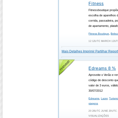
Fitness
Fitnessboutique propõ
escolha de aparelhos d
corrida, passadeira, po
de apartamento, platafo
Fitness Boutique
,
Belez
12 12UTC MARCH 12UTC
Mais Detalhes
Imprimir
Partilhar
Report
Edreams 8 %
Aproveite o Verão e re
código de desconto qu
valor de 3 euros, válid
30/07/2012
Edreams
,
Lazer
,
Turism
viagens
20 20UTC JUNE 20UTC 2
VISUALIZAÇÕES