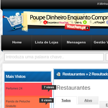
A Minha
Home
Lista de Lojas
Mensagens
Gestão 
Restaurantes » 2 Resultad
Mais Vistos
Restaurantes
7 views
Perfumes 24
6 views
Todos
Ativo
Panda de Peluche
E
Gratuito