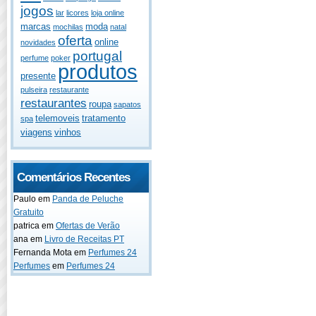
jogos
lar
licores
loja online
marcas
moda
mochilas
natal
oferta
online
novidades
portugal
perfume
poker
produtos
presente
pulseira
restaurante
restaurantes
roupa
sapatos
telemoveis
tratamento
spa
viagens
vinhos
Comentários Recentes
Paulo
em
Panda de Peluche
Gratuito
patrica
em
Ofertas de Verão
ana
em
Livro de Receitas PT
Fernanda Mota
em
Perfumes 24
Perfumes
em
Perfumes 24