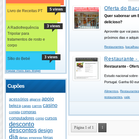
Oferta do Bac
5 views
Livro de Receitas PT
Quer saborear um 
delicioso?
3 views
A Radiofrequência
Aproveite que vai pass
Tripolar para
próximos dias e adqui
tratamentos de rosto e
corpo
Restaurantes
,
bacalhau
3 views
Restaurante -
Sítio do Bebé
Restaurante - Ofert
Popular Posts Bars Widget
Estudo nacional sobre
Portugal. Ganha 60 eu
Cupões
Alimentos
,
Restaurante
restaurantes
,
vale
apoio
acessórios
algarve
casino
beleza
capas
carros
compras
comida
computadores
cursos
corpo
desconto
Página 1 of 1
1
descontos
design
dia
férias
dietas
emprego