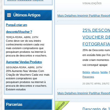
VISUALIZAÇÕES
Últimos Artigos
Mais Detalhes
Imprimir
Partilhar
Report
Porquê criar um
25% DESCO
desconto/Voucher ?
VOUCHER D
TERÇA-FEIRA, ABRIL 19TH
Como deve ser do seu inteiro
FOTOGRAFI
conhecimento existem cada vez
mais existem compradores que
25% de Desconto numa
pesquisam produtos na internet à
em estúdio feito por Fo
procura de descontos e vouchers.
onde criam momentos 
Aumentar Vendas Produtos
vai conseguir apagar.
SEGUNDA-FEIRA, ABRIL 18TH
20% Aumento Nas Vendas Com
Bebés
,
albuns
,
familia
,
Criação de Vouchers Cada vez mais
Presentes
existem compradores que
pesquisam produtos na internet à
20 20UTC APRIL 20UTC 
procura de descontos e vouchers.
Existem estudos
Mais Detalhes
Imprimir
Partilhar
Report
Parcerias
Desconto de 