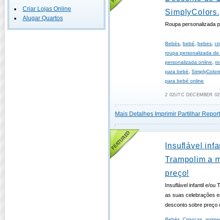
Criar Lojas Online
SimplyColors.
Alugar Quartos
Roupa personalizada p
Bebés
,
bebé
,
bebes
,
cr
roupa personalizada de
personalizada online
,
r
para bebé
,
SimplyColors
para bebé online
2 02UTC DECEMBER 02U
Mais Detalhes
Imprimir
Partilhar
Report
Insuflável infa
Trampolim a 
preço!
Insuflável infantil e/o
as suas celebrações 
desconto sobre preço d
Bebés
,
Crianças
,
anima