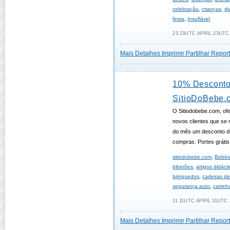
celebração
,
crianças
,
di
festa
,
Insuflável
23 23UTC APRIL 23UTC 
Mais Detalhes
Imprimir
Partilhar
Report
10% Desconto
SitioDoBebe.
O Sitiodobebe.com, of
novos clientes que se r
do mês um desconto 
compras. Portes grátis
sitiodobebe.com
,
Bebé
biberões
,
artigos didáct
brinquedos
,
cadeiras d
segurança auto
,
carrin
11 11UTC APRIL 11UTC 
Mais Detalhes
Imprimir
Partilhar
Report