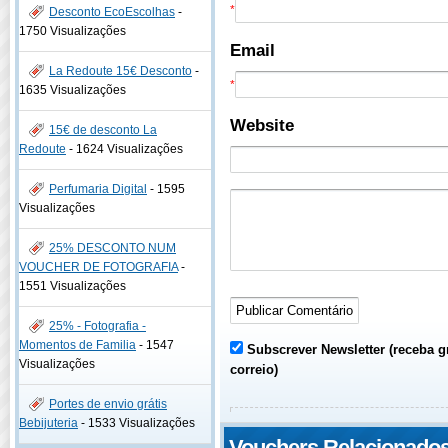
*
Desconto EcoEscolhas
-
1750 Visualizações
Email
La Redoute 15€ Desconto
-
*
1635 Visualizações
Website
15€ de desconto La
Redoute
-
1624 Visualizações
Perfumaria Digital
-
1595
Visualizações
25% DESCONTO NUM
VOUCHER DE FOTOGRAFIA
-
1551 Visualizações
25% - Fotografia -
Momentos de Familia
-
1547
Subscrever Newsletter (receba g
Visualizações
correio)
Portes de envio grátis
Bebijuteria
-
1533 Visualizações
Vouchers Relacionado