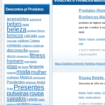
Descontos p/ Produtos
Produtos Higi
Biológicos M
acessórios
automóvel
bebes
produtos de higiene nat
bebé
beleza
para dar o melhor à su
boutique fitness
bebé
brincos
calçado
cardio
Bebés
,
beleza
,
cosmeti
catálogo
Colares
vascular
pele
compras
criança
crianças
decoração
1 01UTC FEBRUARY 01U
desporto
fitness
VISUALIZAÇÕES
discos
emagrecer
homem
jeans
ipad
Mais Detalhes
Imprimir
Partilhar
Report
jóias
lingerie
lar
lazer
moda
mulher
material
Música
mulheres
Roupa Bebés
ourivesaria
Pendentes
praia
pijamas
Desconto de 10% em r
Presentes
Prata
pulseiras
roupa
Bebés
,
bebé
,
bebes
,
Co
sapatos
bebe
,
roupa criança
t-shirts
tablet
vestidos
viagens
29 29UTC NOVEMBER 29
telefone