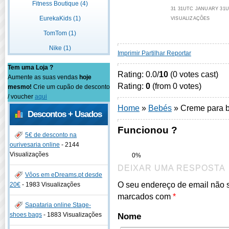
Fitness Boutique (4)
31 31UTC JANUARY 31UT
EurekaKids (1)
VISUALIZAÇÕES
TomTom (1)
Nike (1)
Imprimir
Partilhar
Reportar
Tem uma Loja ?
Rating: 0.0/
10
(0 votes cast)
Aumente as suas vendas
hoje
Rating:
0
(from 0 votes)
mesmo!
Crie um cupão de desconto
/ voucher
aqui
Home
»
Bebés
»
Creme para 
Descontos + Usados
Funcionou ?
5€ de desconto na
ourivesaria online
-
2144
Visualizações
0%
DEIXAR UMA RESPOSTA
Vôos em eDreams.pt desde
O seu endereço de email não 
20€
-
1983 Visualizações
marcados com
*
Sapataria online Stage-
shoes bags
-
1883 Visualizações
Nome