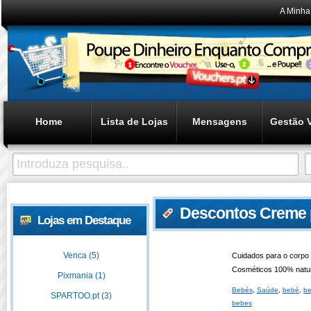
A Minha
Home
Lista de Lojas
Mensagens
Gestão 
Descontos Creme 
Lojas em Destaque
Venca (5)
Cuidados para o corpo
Cosméticos 100% natu
Pixmania (1)
Bebés
,
Saúde
,
bebé
,
b
SPARTOO.pt (3)
bebes