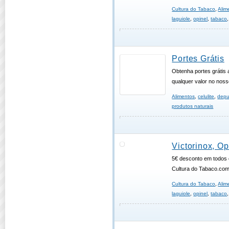
Cultura do Tabaco
,
Alim
laguiole
,
opinel
,
tabaco
Portes Grátis
Obtenha portes grátis
qualquer valor no noss
Alimentos
,
celulite
,
depu
produtos naturais
Victorinox, Op
5€ desconto em todos 
Cultura do Tabaco.co
Cultura do Tabaco
,
Alim
laguiole
,
opinel
,
tabaco