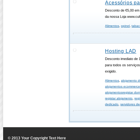
Acessórios pa
Desconto de €5,00 em 
da nossa Loja www.cu
Alimentos
,
opinel
,
taba
Hosting LAD
Desconto imediato de
para todos os serviço
exigido.
Alimentos
,
alojamento d
alojamentos ecommerc
alojamentosregistar dom
registar alojamento
,
reg
dedicado
,
servidores d
© 2013 Your Copyright Text Here