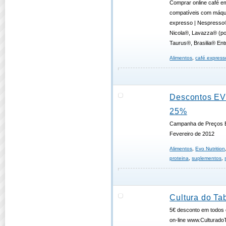
Comprar online café e
compatíveis com máqu
expresso | Nespresso®
Nicola®, Lavazza® (po
Taurus®, Brasilia® En
Alimentos
,
café express
Descontos E
25%
Campanha de Preços B
Fevereiro de 2012
Alimentos
,
Evo Nutrition
proteina
,
suplementos
,
Cultura do T
5€ desconto em todos 
on-line www.Culturad