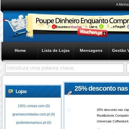
A Minha
Home
Lista de Lojas
Mensagens
Gestão 
25% desconto nas
Lojas
Reutilizáveis Com
1001-coisas.com (0)
25% desconto nas cáp
gramascontadas.com.pt (0)
Reutilizáveis Compatí
Universais Coffeeduc
jardimdomarisco.pt (0)