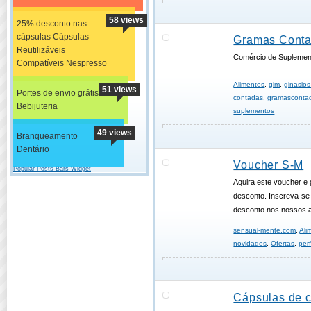
58 views
25% desconto nas
cápsulas Cápsulas
Gramas Cont
Reutilizáveis
Comércio de Suplemen
Compatíveis Nespresso
Alimentos
,
gim
,
ginasios 
51 views
Portes de envio grátis
contadas
,
gramasconta
Bebijuteria
suplementos
49 views
Branqueamento
Dentário
Voucher S-M
Popular Posts Bars Widget
Aquira este voucher e
desconto. Inscreva-se
desconto nos nossos a
sensual-mente.com
,
Ali
novidades
,
Ofertas
,
per
Cápsulas de 