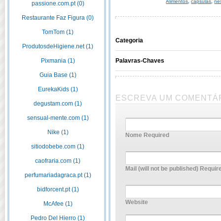
Alimentos
,
capsulas
,
ne
passione.com.pt (0)
Restaurante Faz Figura (0)
TomTom (1)
Categoria
ProdutosdeHigiene.net (1)
Pixmania (1)
Palavras-Chaves
Guia Base (1)
EurekaKids (1)
ESCREVA UM COMENTÁ
degustam.com (1)
sensual-mente.com (1)
Nike (1)
Nome Required
sitiodobebe.com (1)
caofraria.com (1)
Mail (will not be published) Requir
perfumariadagraca.pt (1)
bidforcent.pt (1)
Website
McAfee (1)
Pedro Del Hierro (1)