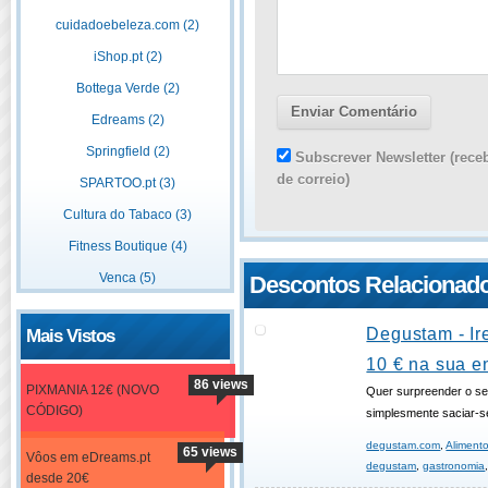
cuidadoebeleza.com (2)
iShop.pt (2)
Bottega Verde (2)
Edreams (2)
Springfield (2)
Subscrever Newsletter (rece
de correio)
SPARTOO.pt (3)
Cultura do Tabaco (3)
Fitness Boutique (4)
Venca (5)
Descontos Relacionad
Degustam - Ir
Mais Vistos
10 € na sua 
86 views
PIXMANIA 12€ (NOVO
Quer surpreender o se
CÓDIGO)
simplesmente saciar-s
degustam.com
,
Aliment
65 views
Vôos em eDreams.pt
degustam
,
gastronomia
desde 20€