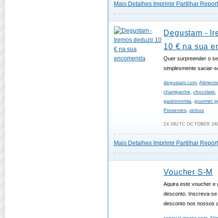
Mais Detalhes
Imprimir
Partilhar
Report
Degustam - Ir
10 € na sua 
Quer surpreender o se
simplesmente saciar-s
degustam.com
,
Aliment
champanhe
,
chocolate
gastronomia
,
gourmet g
Presentes
,
vinhos
24 24UTC OCTOBER 24U
Mais Detalhes
Imprimir
Partilhar
Report
Voucher S-M
Aquira este voucher e
desconto. Inscreva-se
desconto nos nossos a
sensual-mente.com
,
Ali