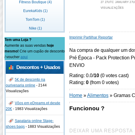
Fitness Boutique (4)
27 27UTC JANUARY 27UT
VISUALIZAÇÕES
EurekaKids (1)
TomTom (1)
Nike (1)
Imprimir
Partilhar
Reportar
Tem uma Loja ?
Aumente as suas vendas
hoje
Na compra de qualquer um dos
mesmo!
Crie um cupão de desconto
/ voucher
aqui
Pré Época - Pack Protection
ENVIO
Descontos + Usados
Rating: 0.0/
10
(0 votes cast)
5€ de desconto na
Rating:
0
(from 0 votes)
ourivesaria online
-
2144
Visualizações
Home
»
Alimentos
»
Gramas C
Vôos em eDreams.pt desde
Funcionou ?
20€
-
1983 Visualizações
Sapataria online Stage-
shoes bags
-
1883 Visualizações
DEIXAR UMA RESPOSTA