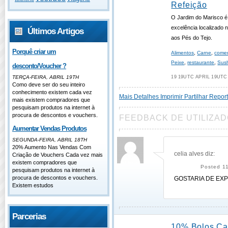
Refeição
O Jardim do Marisco 
excelência localizado 
Últimos Artigos
aos Pés do Tejo.
Porquê criar um
Alimentos
,
Carne
,
come
Peixe
,
restaurante
,
Sus
desconto/Voucher ?
TERÇA-FEIRA, ABRIL 19TH
19 19UTC APRIL 19UTC
Como deve ser do seu inteiro
conhecimento existem cada vez
Mais Detalhes
Imprimir
Partilhar
Report
mais existem compradores que
pesquisam produtos na internet à
procura de descontos e vouchers.
FEEDBACK DE UTILIZA
Aumentar Vendas Produtos
SEGUNDA-FEIRA, ABRIL 18TH
20% Aumento Nas Vendas Com
celia alves
diz:
Criação de Vouchers Cada vez mais
existem compradores que
Posted 1
pesquisam produtos na internet à
procura de descontos e vouchers.
GOSTARIA DE EX
Existem estudos
Parcerias
10% Bolos C