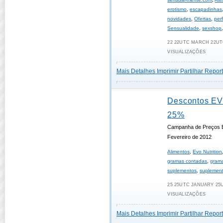
erotismo
,
escapadinhas
novidades
,
Ofertas
,
per
Sensualidade
,
sexshop
22 22UTC MARCH 22UTC
VISUALIZAÇÕES
Mais Detalhes
Imprimir
Partilhar
Report
Descontos E
25%
Campanha de Preços B
Fevereiro de 2012
Alimentos
,
Evo Nutrition
gramas contadas
,
gram
suplementos
,
suplement
25 25UTC JANUARY 25U
VISUALIZAÇÕES
Mais Detalhes
Imprimir
Partilhar
Report