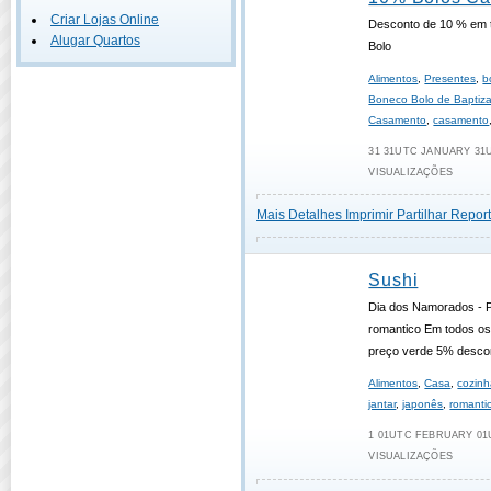
Criar Lojas Online
Desconto de 10 % em 
Alugar Quartos
Bolo
Alimentos
,
Presentes
,
b
Boneco Bolo de Baptiz
Casamento
,
casamento
31 31UTC JANUARY 31UT
VISUALIZAÇÕES
Mais Detalhes
Imprimir
Partilhar
Report
Sushi
Dia dos Namorados - P
romantico Em todos os
preço verde 5% desco
Alimentos
,
Casa
,
cozinh
jantar
,
japonês
,
romanti
1 01UTC FEBRUARY 01U
VISUALIZAÇÕES