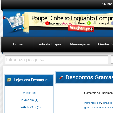
A Minha
Home
Lista de Lojas
Mensagens
Gestão 
Descontos Grama
Lojas em Destaque
Venca (5)
Comércio de Suplement
Pixmania (1)
Alimentos
,
gim
,
ginasios 
SPARTOO.pt (3)
gramascontadas
,
nutric