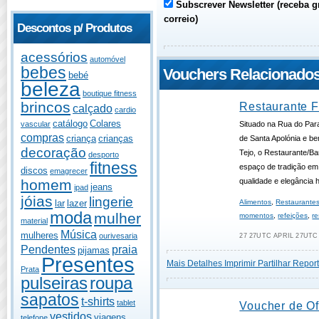
Subscrever Newsletter (receba g
correio)
Descontos p/ Produtos
acessórios
automóvel
bebes
Vouchers Relacionado
bebé
beleza
boutique fitness
brincos
Restaurante F
calçado
cardio
catálogo
Colares
vascular
Situado na Rua do Para
compras
criança
crianças
de Santa Apolónia e be
decoração
Tejo, o Restaurante/B
desporto
fitness
espaço de tradição em
discos
emagrecer
homem
qualidade e elegância 
jeans
ipad
jóias
lingerie
lar
lazer
Alimentos
,
Restaurante
moda
mulher
momentos
,
refeições
,
r
material
Música
mulheres
ourivesaria
27 27UTC APRIL 27UTC 
Pendentes
praia
pijamas
Presentes
Mais Detalhes
Imprimir
Partilhar
Report
Prata
pulseiras
roupa
sapatos
t-shirts
tablet
Voucher de Of
vestidos
viagens
telefone