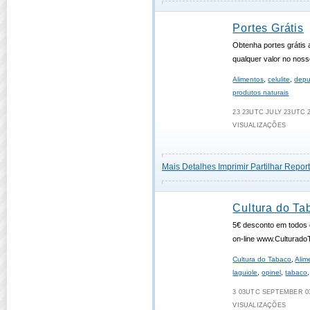
Portes Grátis
Obtenha portes grátis
qualquer valor no noss
Alimentos
,
celulite
,
depu
produtos naturais
23 23UTC JULY 23UTC 2
VISUALIZAÇÕES
Mais Detalhes
Imprimir
Partilhar
Report
Cultura do T
5€ desconto em todos 
on-line www.Culturad
Cultura do Tabaco
,
Alim
laguiole
,
opinel
,
tabaco
3 03UTC SEPTEMBER 03
VISUALIZAÇÕES