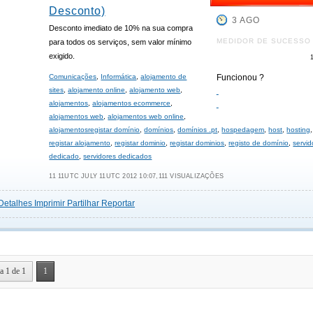
Desconto)
3 AGO
Desconto imediato de 10% na sua compra
MEDIDOR DE SUCESSO
para todos os serviços, sem valor mínimo
exigido.
Comunicações
,
Informática
,
alojamento de
Funcionou ?
sites
,
alojamento online
,
alojamento web
,
alojamentos
,
alojamentos ecommerce
,
alojamentos web
,
alojamentos web online
,
alojamentosregistar domínio
,
domínios
,
domínios .pt
,
hospedagem
,
host
,
hosting
,
registar alojamento
,
registar dominio
,
registar dominios
,
registo de domínio
,
servid
dedicado
,
servidores dedicados
11 11UTC JULY 11UTC 2012 10:07,111 VISUALIZAÇÕES
Detalhes
Imprimir
Partilhar
Reportar
a 1 de 1
1