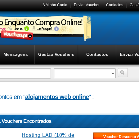
A Minha Conta
Enviar Voucher
Contactos
Gest
Mensagens
Gestão Vouchers
Contactos
Enviar V
;
ntos em "
alojamentos web online
" :
1 Vouchers Encontrados
Hosting LAD (10% de
Voucher Desconto A