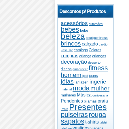
Descontos p/ Produtos
acessórios
automóvel
bebes
bebé
beleza
boutique fitness
brincos
calçado
cardio
catálogo
Colares
vascular
compras
criança
crianças
decoração
desporto
fitness
discos
emagrecer
homem
jeans
ipad
jóias
lingerie
lar
lazer
moda
mulher
material
Música
mulheres
ourivesaria
Pendentes
praia
pijamas
Presentes
Prata
pulseiras
roupa
sapatos
t-shirts
tablet
vestidos
viagens
telefone