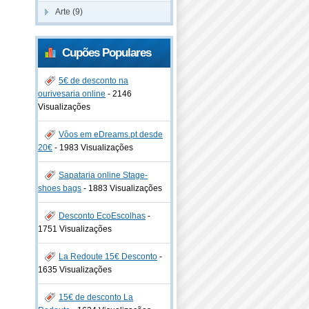
Arte (9)
Cupões Populares
5€ de desconto na
ourivesaria online
-
2146
Visualizações
Vôos em eDreams.pt desde
20€
-
1983 Visualizações
Sapataria online Stage-
shoes bags
-
1883 Visualizações
Desconto EcoEscolhas
-
1751 Visualizações
La Redoute 15€ Desconto
-
1635 Visualizações
15€ de desconto La