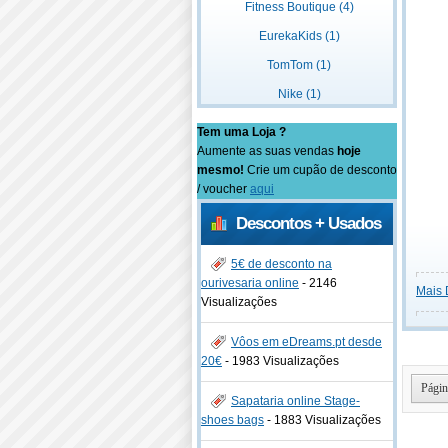
Fitness Boutique (4)
EurekaKids (1)
TomTom (1)
Nike (1)
Tem uma Loja ?
Aumente as suas vendas
hoje
mesmo!
Crie um cupão de desconto
/ voucher
aqui
Descontos + Usados
5€ de desconto na
ourivesaria online
-
2146
Mais 
Visualizações
Vôos em eDreams.pt desde
20€
-
1983 Visualizações
Págin
Sapataria online Stage-
shoes bags
-
1883 Visualizações