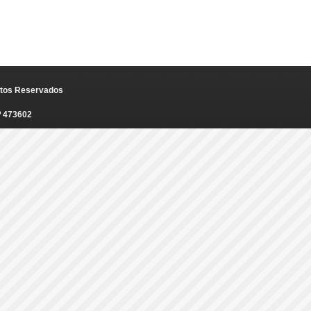
eitos Reservados
º 473602