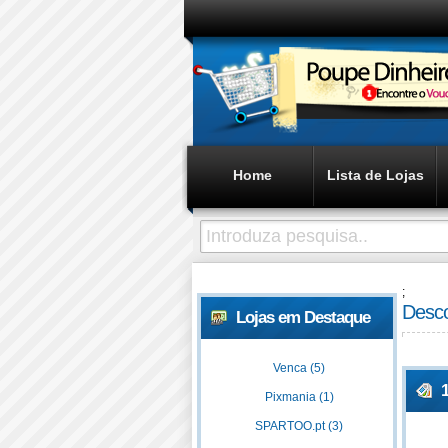
Home
Lista de Lojas
;
Desco
Lojas em Destaque
Venca (5)
Pixmania (1)
SPARTOO.pt (3)