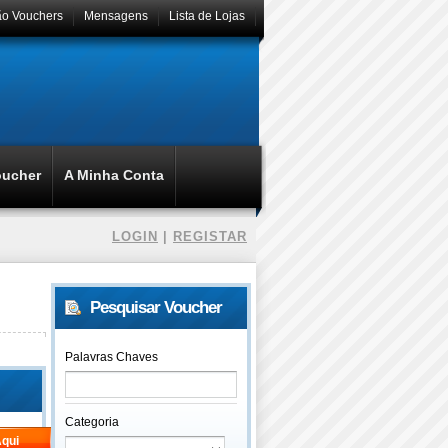
ão Vouchers
Mensagens
Lista de Lojas
oucher
A Minha Conta
LOGIN
|
REGISTAR
Pesquisar Voucher
Palavras Chaves
Categoria
qui