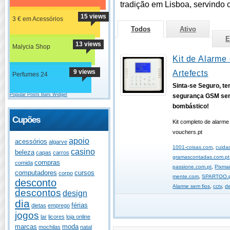
tradição em Lisboa, servindo 
15 views
3 € em Acessórios
Todos
Ativo
E
13 views
Malycia Shop
Kit de Alarme 
9 views
Artefects
Perfumes 24
Sinta-se Seguro, t
Popular Posts Bars Widget
segurança GSM sem
bombástico!
Cupões
Kit completo de alarm
vouchers.pt
apoio
acessórios
algarve
1001-coisas.com
,
cuida
casino
beleza
capas
carros
gramascontadas.com.pt
compras
comida
passione.com.pt
,
Pixma
computadores
cursos
corpo
mente.com
,
SPARTOO.
desconto
Alarme sem fios
,
cctv
,
d
descontos
design
dia
férias
dietas
emprego
jogos
lar
licores
loja online
marcas
moda
mochilas
natal