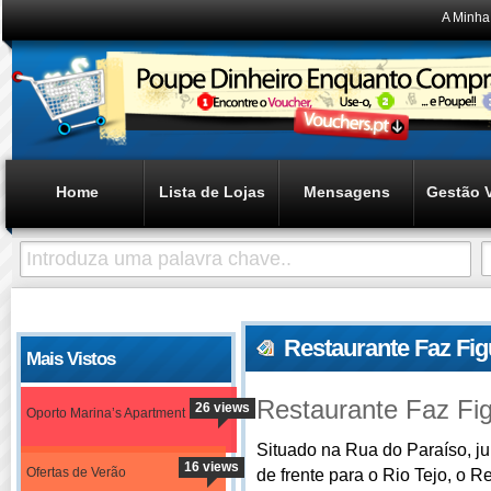
A Minha
Home
Lista de Lojas
Mensagens
Gestão 
Restaurante Faz Fig
Mais Vistos
Restaurante Faz Fi
26 views
Oporto Marina’s Apartment
Situado na Rua do Paraíso, j
16 views
Ofertas de Verão
de frente para o Rio Tejo, o 