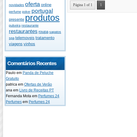
oferta
online
Página 1 of 1
1
novidades
portugal
perfume
poker
produtos
presente
pulseira
restaurante
restaurantes
roupa
sapatos
telemoveis
tratamento
spa
viagens
vinhos
Comentários Recentes
Paulo
em
Panda de Peluche
Gratuito
patrica
em
Ofertas de Verão
ana
em
Livro de Receitas PT
Fernanda Mota
em
Perfumes 24
Perfumes
em
Perfumes 24