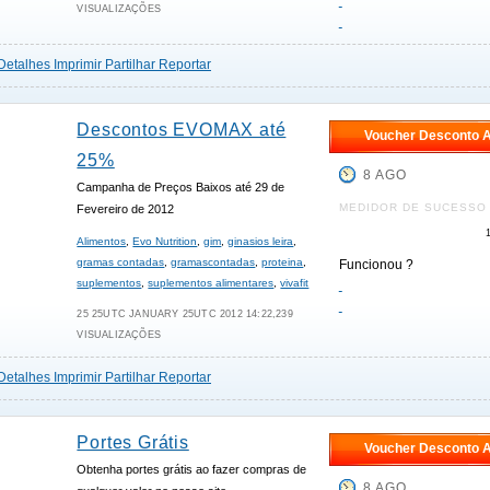
VISUALIZAÇÕES
Detalhes
Imprimir
Partilhar
Reportar
Descontos EVOMAX até
Voucher Desconto A
25%
8 AGO
Campanha de Preços Baixos até 29 de
MEDIDOR DE SUCESSO
Fevereiro de 2012
Alimentos
,
Evo Nutrition
,
gim
,
ginasios leira
,
gramas contadas
,
gramascontadas
,
proteina
,
Funcionou ?
suplementos
,
suplementos alimentares
,
vivafit
25 25UTC JANUARY 25UTC 2012 14:22,239
VISUALIZAÇÕES
Detalhes
Imprimir
Partilhar
Reportar
Portes Grátis
Voucher Desconto A
Obtenha portes grátis ao fazer compras de
8 AGO