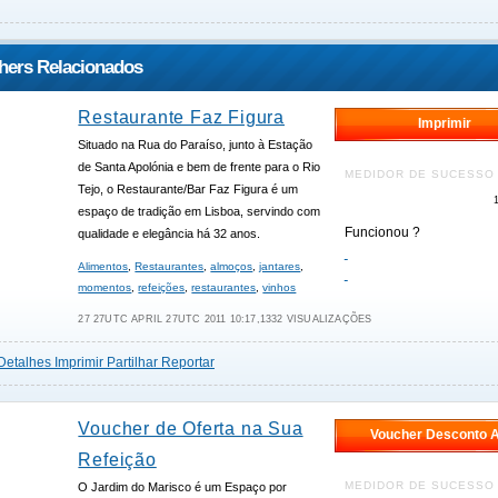
hers Relacionados
Restaurante Faz Figura
Imprimir
Situado na Rua do Paraíso, junto à Estação
de Santa Apolónia e bem de frente para o Rio
MEDIDOR DE SUCESSO
Tejo, o Restaurante/Bar Faz Figura é um
espaço de tradição em Lisboa, servindo com
Funcionou ?
qualidade e elegância há 32 anos.
Alimentos
,
Restaurantes
,
almoços
,
jantares
,
momentos
,
refeições
,
restaurantes
,
vinhos
27 27UTC APRIL 27UTC 2011 10:17,1332 VISUALIZAÇÕES
Detalhes
Imprimir
Partilhar
Reportar
Voucher de Oferta na Sua
Voucher Desconto A
Refeição
MEDIDOR DE SUCESSO
O Jardim do Marisco é um Espaço por