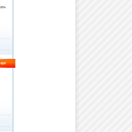
100%
qui