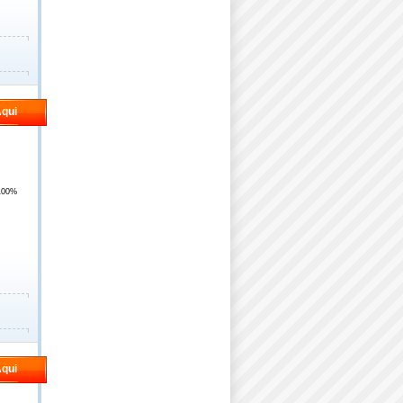
qui
100%
qui