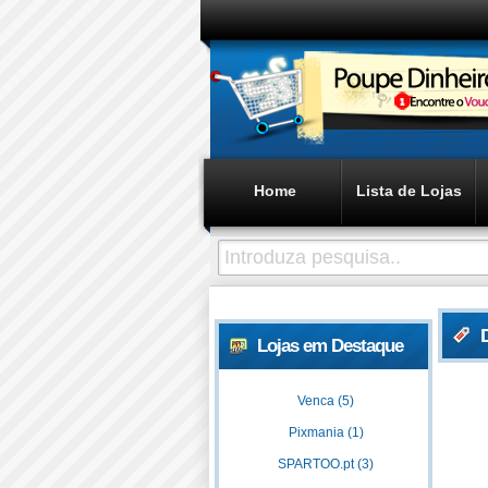
Home
Lista de Lojas
Lojas em Destaque
Venca (5)
Pixmania (1)
SPARTOO.pt (3)