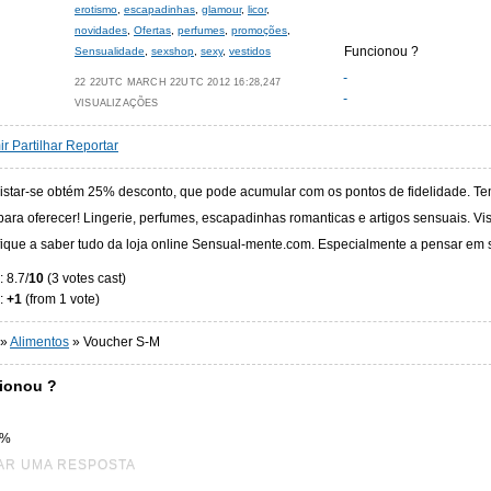
erotismo
,
escapadinhas
,
glamour
,
licor
,
novidades
,
Ofertas
,
perfumes
,
promoções
,
Funcionou ?
Sensualidade
,
sexshop
,
sexy
,
vestidos
22 22UTC MARCH 22UTC 2012 16:28,247
VISUALIZAÇÕES
ir
Partilhar
Reportar
istar-se obtém 25% desconto, que pode acumular com os pontos de fidelidade. T
para oferecer! Lingerie, perfumes, escapadinhas romanticas e artigos sensuais. Vis
fique a saber tudo da loja online Sensual-mente.com. Especialmente a pensar em
: 8.7/
10
(3 votes cast)
:
+1
(from 1 vote)
»
Alimentos
»
Voucher S-M
ionou ?
0%
AR UMA RESPOSTA