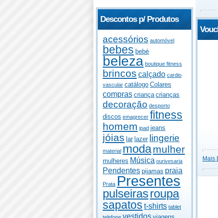
Descontos p/ Produtos
Vouc
acessórios
automóvel
bebes
bebé
beleza
boutique fitness
brincos
calçado
cardio
catálogo
Colares
vascular
compras
criança
crianças
decoração
desporto
fitness
discos
emagrecer
homem
jeans
ipad
jóias
lingerie
lar
lazer
moda
mulher
material
Mais 
Música
mulheres
ourivesaria
Pendentes
praia
pijamas
Presentes
Prata
pulseiras
roupa
sapatos
t-shirts
tablet
vestidos
viagens
telefone