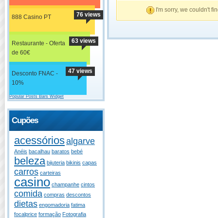
I'm sorry, we couldn't fi
76 views
888 Casino PT
63 views
Restaurante - Oferta
de 60€
47 views
Desconto FNAC -
10%
Popular Posts Bars Widget
Cupões
acessórios
algarve
Anéis
bacalhau
baratos
bebé
beleza
bijuteria
bikinis
capas
carros
carteiras
casino
champanhe
cintos
comida
compras
descontos
dietas
engomadoria
fatima
focalprice
formação
Fotografia