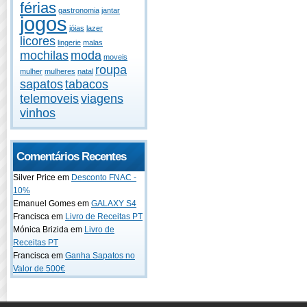
férias
gastronomia
jantar
jogos
jóias
lazer
licores
lingerie
malas
mochilas
moda
moveis
roupa
mulher
mulheres
natal
sapatos
tabacos
telemoveis
viagens
vinhos
Comentários Recentes
Silver Price em
Desconto FNAC -
10%
Emanuel Gomes em
GALAXY S4
Francisca em
Livro de Receitas PT
Mónica Brizida em
Livro de
Receitas PT
Francisca em
Ganha Sapatos no
Valor de 500€