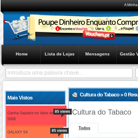
A Minha
Home
Lista de Lojas
Mensagens
Gestão 
Cultura do Tabaco » 0 Res
Mais Vistos
Cultura do Tabaco
85 views
Ganha Sapatos no Valor de
500€
Todos
85 views
GALAXY S4