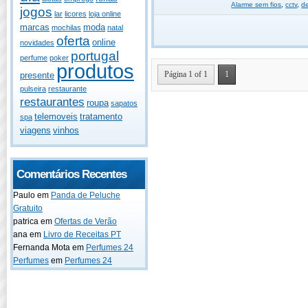
Alarme sem fios
,
cctv
,
d
jogos
lar
licores
loja online
marcas
moda
mochilas
natal
oferta
online
novidades
portugal
perfume
poker
produtos
Página 1 of 1
1
presente
pulseira
restaurante
restaurantes
roupa
sapatos
telemoveis
tratamento
spa
viagens
vinhos
Comentários Recentes
Paulo
em
Panda de Peluche
Gratuito
patrica
em
Ofertas de Verão
ana
em
Livro de Receitas PT
Fernanda Mota
em
Perfumes 24
Perfumes
em
Perfumes 24