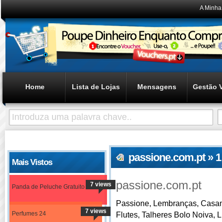
A Minha
Home
Lista de Lojas
Mensagens
Gestão 
passione.com.pt » 
Mais Vistos
passione.com.pt
7 views
Panda de Peluche Gratuito
Passione, Lembranças, Casam
7 views
Perfumes 24
Flutes, Talheres Bolo Noiva, 