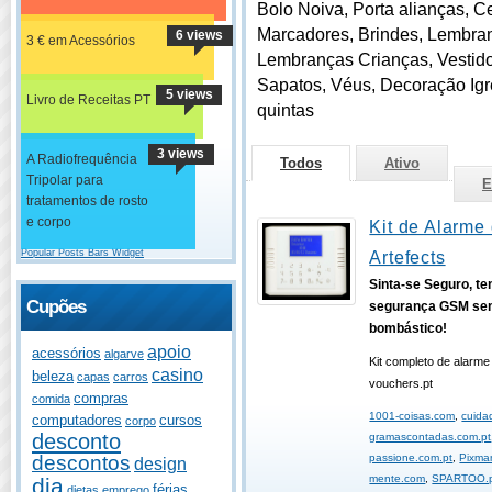
Bolo Noiva, Porta alianças, Ce
Marcadores, Brindes, Lembr
6 views
3 € em Acessórios
Lembranças Crianças, Vestidos
Sapatos, Véus, Decoração Igr
5 views
Livro de Receitas PT
quintas
3 views
A Radiofrequência
Todos
Ativo
Tripolar para
E
tratamentos de rosto
e corpo
Kit de Alarme 
Popular Posts Bars Widget
Artefects
Sinta-se Seguro, t
Cupões
segurança GSM sem
bombástico!
apoio
acessórios
algarve
Kit completo de alarm
casino
beleza
capas
carros
vouchers.pt
compras
comida
1001-coisas.com
,
cuida
computadores
cursos
corpo
desconto
gramascontadas.com.pt
passione.com.pt
,
Pixma
descontos
design
mente.com
,
SPARTOO.
dia
férias
dietas
emprego