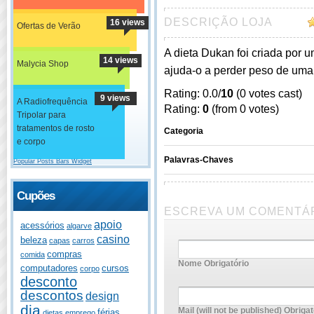
DESCRIÇÃO LOJA
16 views
Ofertas de Verão
A dieta Dukan foi criada por 
14 views
Malycia Shop
ajuda-o a perder peso de uma
Rating: 0.0/
10
(0 votes cast)
9 views
A Radiofrequência
Rating:
0
(from 0 votes)
Tripolar para
tratamentos de rosto
Categoria
e corpo
Palavras-Chaves
Popular Posts Bars Widget
Cupões
ESCREVA UM COMENTÁ
apoio
acessórios
algarve
casino
beleza
capas
carros
compras
comida
Nome Obrigatório
computadores
cursos
corpo
desconto
descontos
design
dia
Mail (will not be published) Obrigat
férias
dietas
emprego