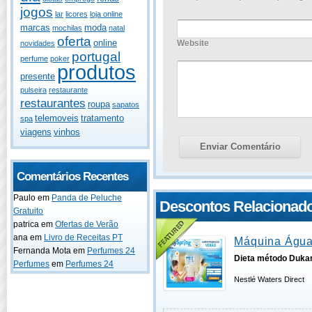
jogos
lar
licores
loja online
marcas
moda
mochilas
natal
oferta
online
Website
novidades
portugal
perfume
poker
produtos
presente
pulseira
restaurante
restaurantes
roupa
sapatos
telemoveis
tratamento
spa
viagens
vinhos
Comentários Recentes
Paulo
em
Panda de Peluche
Descontos Relacionad
Gratuito
patrica
em
Ofertas de Verão
ana
em
Livro de Receitas PT
Máquina Água
Fernanda Mota
em
Perfumes 24
Dieta método Duka
Perfumes
em
Perfumes 24
Nestlé Waters Direct