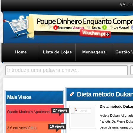
A Minha
Home
Lista de Lojas
Mensagens
Gestão 
Dieta método Duka
Mais Vistos
Dieta método Duka
27 views
Oporto Marina’s Apartment
A dieta Dukan foi cria
francês Dr. Pierre Duk
16 views
peso de uma forma pro
3 € em Acessórios