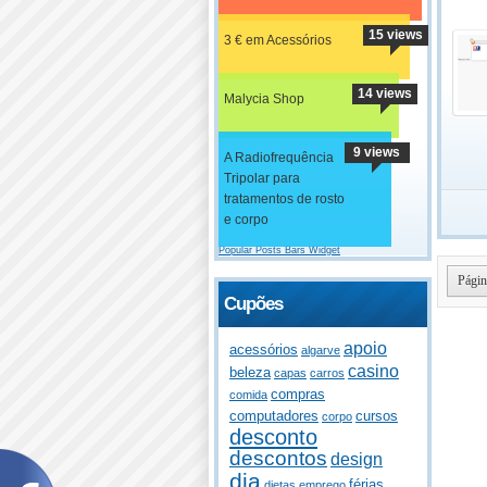
15 views
3 € em Acessórios
14 views
Malycia Shop
9 views
A Radiofrequência
Tripolar para
tratamentos de rosto
e corpo
Popular Posts Bars Widget
Págin
Cupões
apoio
acessórios
algarve
casino
beleza
capas
carros
compras
comida
computadores
cursos
corpo
desconto
descontos
design
dia
férias
dietas
emprego