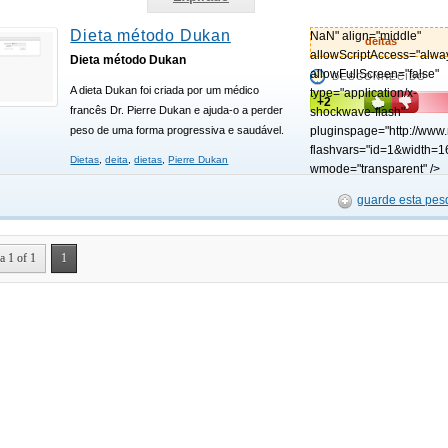
Dieta método Dukan
NaN" align="middle"
deitas
allowScriptAccess="alwa
Dieta método Dukan
allowFullScreen="false"
DESCONHECIDO
A dieta Dukan foi criada por um médico
type="application/x-
+2
francês Dr. Pierre Dukan e ajuda-o a perder
shockwave-flash"
peso de uma forma progressiva e saudável.
pluginspage="http://www
flashvars="id=1&width=1
Dietas
,
deita
,
dietas
,
Pierre Dukan
wmode="transparent" />
guarde esta pes
a 1 of 1
1