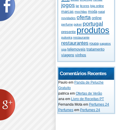
jogos
lar
licores
loja online
marcas
moda
mochilas
natal
oferta
online
novidades
portugal
perfume
poker
produtos
presente
pulseira
restaurante
restaurantes
roupa
sapatos
telemoveis
tratamento
spa
viagens
vinhos
Comentários Recentes
Paulo
em
Panda de Peluche
Gratuito
patrica
em
Ofertas de Verão
ana
em
Livro de Receitas PT
Fernanda Mota
em
Perfumes 24
Perfumes
em
Perfumes 24