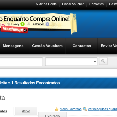
A Minha Conta
Enviar Voucher
Contactos
Gest
Mensagens
Gestão Vouchers
Contactos
Enviar V
deita » 1 Resultados Encontrados
ta
Meus Favoritos
ver pesquisas guar
odos
Ativo
Expirado