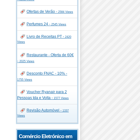
Ofertas de Verão -
2584 Views
Perfumes 24 -
2545 Views
Livro de Receitas PT -
2420
Views
Restaurante - Oferta de 60€
-
2025 Views
Desconto FNAC - 10% -
1755 Views
Voucher Ryanair para 2
Pessoas Ida e Volta -
1577 Views
Revisão Automóvel -
1337
Views
Comércio Eletrónico em