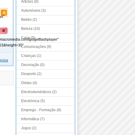
Articles (0)
Automóveis (3)
ys"
Bebés (2)
Beleza (10)
-0
Casa (5)
.macromedia.com/go/getflashplayer"
63&height=30"
Comunicações (9)
Crianças (1)
quisa
Decoração (0)
Desporto (2)
Dietas (4)
Electrodomésticos (2)
Electrónica (5)
Emprego - Formação (8)
Informática (7)
Jogos (2)