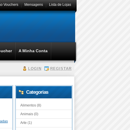
ão Vouchers
Mensagens
Lista de Lojas
oucher
A Minha Conta
LOGIN
REGISTAR
Categorias
Alimentos (8)
Animais (0)
dadas
Arte (1)