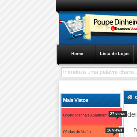
Home
Lista de Lojas
Mais Vistos
dei
27 views
Oporto Marina’s Apartment
T
16 views
Ofertas de Verão