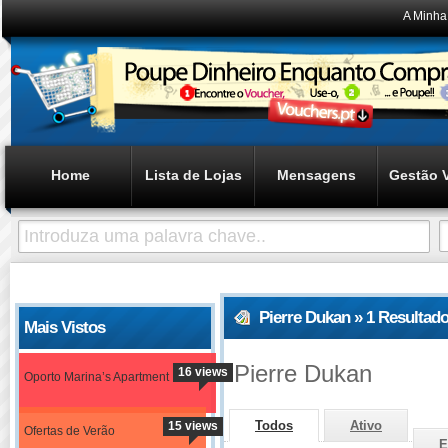
A Minha
Home
Lista de Lojas
Mensagens
Gestão 
Pierre Dukan » 1 Resultad
Mais Vistos
Pierre Dukan
16 views
Oporto Marina’s Apartment
Todos
Ativo
15 views
Ofertas de Verão
E