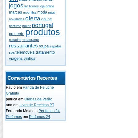
jogos
lar
licores
loja online
marcas
moda
mochilas
natal
oferta
online
novidades
portugal
perfume
poker
produtos
presente
pulseira
restaurante
restaurantes
roupa
sapatos
telemoveis
tratamento
spa
viagens
vinhos
Comentários Recentes
Paulo
em
Panda de Peluche
Gratuito
patrica
em
Ofertas de Verão
ana
em
Livro de Receitas PT
Fernanda Mota
em
Perfumes 24
Perfumes
em
Perfumes 24