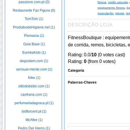
passione.com.pt (0)
fitness
,
cardio vascular
,
equipamento fitness
,
éq
Restaurante Faz Figura (0)
musculação
,
presse
,
re
TomTom (1)
DESCRIÇÃO LOJA
ProdutosdeHigiene.net (1)
Pixmania (1)
FitnessBoutique : equipemento
Guia Base (1)
de corrida, remos, bicicletas, 
EurekaKids (1)
Rating: 0.0/
10
(0 votes cast)
Rating:
0
(from 0 votes)
degustam.com (1)
sensual-mente.com (1)
Categoria
Nike (1)
Palavras-Chaves
sitiodobebe.com (1)
caofraria.com (1)
perfumariadagraca.pt (1)
bidforcent.pt (1)
McAfee (1)
Pedro Del Hierro (1)