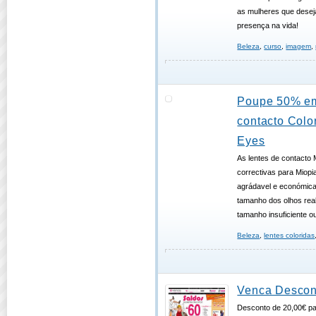
as mulheres que dese
presença na vida!
Beleza
,
curso
,
imagem
,
Poupe 50% em
contacto Colo
Eyes
As lentes de contacto
correctivas para Miopi
agrádavel e económica 
tamanho dos olhos rea
tamanho insuficiente o
Beleza
,
lentes coloridas
Venca Descon
Desconto de 20,00€ p