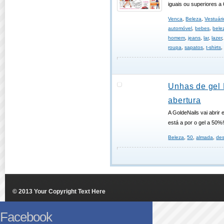
iguais ou superiores a
Venca
,
Beleza
,
Vestuári
automóvel
,
bebes
,
bele
homem
,
jeans
,
lar
,
lazer
roupa
,
sapatos
,
t-shirts
Unhas de gel
abertura
A GoldeNails vai abrir
está a por o gel a 50%
Beleza
,
50
,
almada
,
de
© 2013 Your Copyright Text Here
Facebook