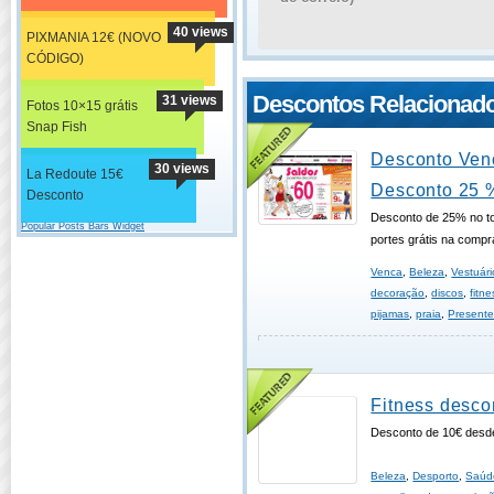
40 views
PIXMANIA 12€ (NOVO
CÓDIGO)
Descontos Relacionad
31 views
Fotos 10×15 grátis
Snap Fish
Desconto Ven
30 views
La Redoute 15€
Desconto 25 
Desconto
Desconto de 25% no t
Popular Posts Bars Widget
portes grátis na compr
Venca
,
Beleza
,
Vestuári
decoração
,
discos
,
fitne
pijamas
,
praia
,
Present
Fitness desco
Desconto de 10€ desd
Beleza
,
Desporto
,
Saúd