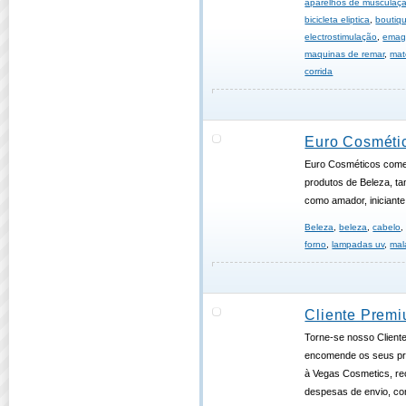
aparelhos de musculaç
bicicleta eliptica
,
boutiqu
electrostimulação
,
emag
maquinas de remar
,
mat
corrida
Euro Cosmétic
Euro Cosméticos comer
produtos de Beleza, tan
como amador, iniciante.
Beleza
,
beleza
,
cabelo
forno
,
lampadas uv
,
mal
Cliente Prem
Torne-se nosso Client
encomende os seus pr
à Vegas Cosmetics, r
despesas de envio, c