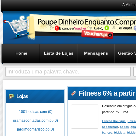
A Minha
Home
Lista de Lojas
Mensagens
Gestão 
Fitness 6% a parti
Lojas
Desconto em artigos d
1001-coisas.com (0)
partir de 75 Euros
gramascontadas.com.pt (0)
Fitness Boutique
,
Belez
abdominais
,
abdos
,
apa
jardimdomarisco.pt (0)
bancos
,
bicicleta
,
bicicle