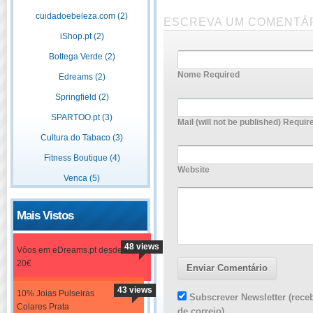
cuidadoebeleza.com (2)
ESCREVA UM COMENTÁ
iShop.pt (2)
Bottega Verde (2)
Nome Required
Edreams (2)
Springfield (2)
SPARTOO.pt (3)
Mail (will not be published) Requir
Cultura do Tabaco (3)
Fitness Boutique (4)
Website
Venca (5)
Mais Vistos
48 views
Vôos em eDreams.pt desde
20€
43 views
10% Joias Pulseiras
Subscrever Newsletter (rece
Colares Prata
de correio)