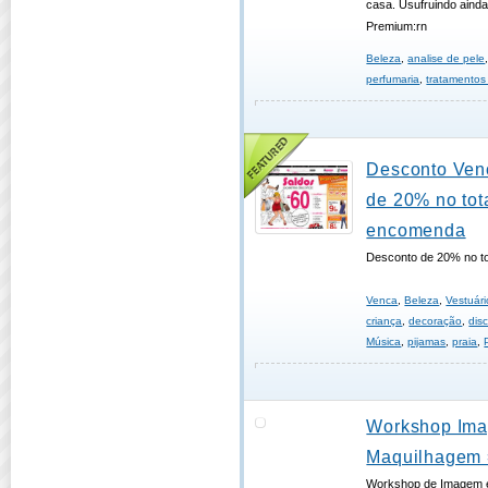
casa. Usufruindo aind
Premium:rn
Beleza
,
analise de pele
perfumaria
,
tratamentos
Desconto Ven
de 20% no tot
encomenda
Desconto de 20% no t
Venca
,
Beleza
,
Vestuári
criança
,
decoração
,
dis
Música
,
pijamas
,
praia
,
Workshop Im
Maquilhagem
Workshop de Imagem 