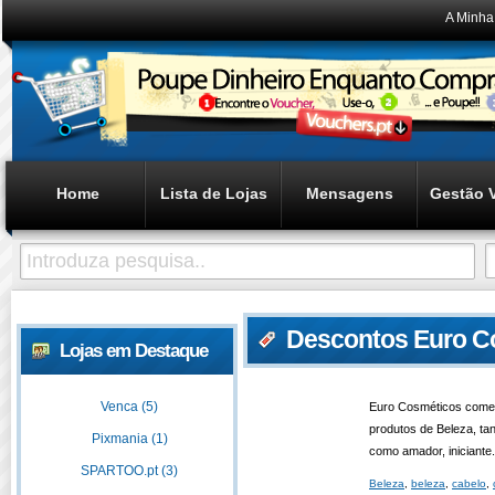
A Minha
Home
Lista de Lojas
Mensagens
Gestão 
Descontos Euro C
Lojas em Destaque
Venca (5)
Euro Cosméticos comer
produtos de Beleza, tant
Pixmania (1)
como amador, iniciante.
SPARTOO.pt (3)
Beleza
,
beleza
,
cabelo
,