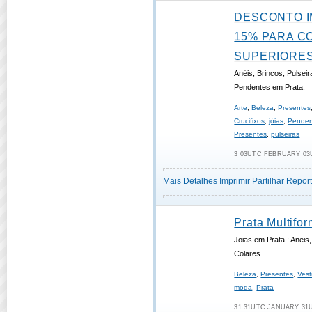
DESCONTO I
15% PARA C
SUPERIORES 
Anéis, Brincos, Pulseir
Pendentes em Prata.
Arte
,
Beleza
,
Presentes
Crucifixos
,
jóias
,
Penden
Presentes
,
pulseiras
3 03UTC FEBRUARY 03U
Mais Detalhes
Imprimir
Partilhar
Report
Prata Multifo
Joias em Prata : Aneis
Colares
Beleza
,
Presentes
,
Vest
moda
,
Prata
31 31UTC JANUARY 31UT