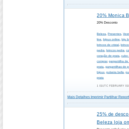
20% Monica B
20% Desconto
Beleza
,
Presentes
,
Vest
line
,
bijoux online
,
biju b
brincos de cristal
,
brinco
pedra
,
brincos pedra
,
c
coração de prata
,
cubo 
comprar
,
gargantilha de
prata
,
gargantilhas de p
bijoux
,
pulseira bella
,
pu
prata
1 01UTC FEBRUARY 01U
Mais Detalhes
Imprimir
Partilhar
Report
25% de desco
Beleza loja on