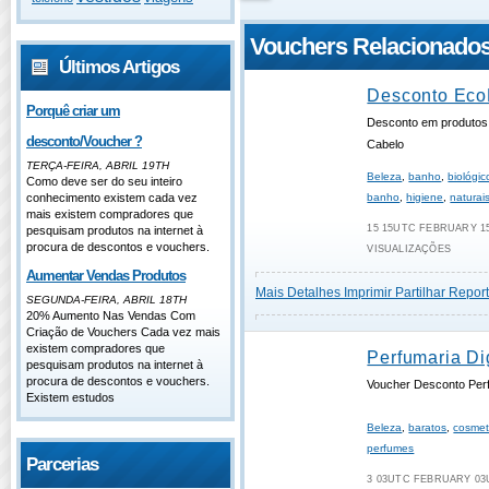
Vouchers Relacionado
Últimos Artigos
Desconto Eco
Porquê criar um
Desconto em produtos
desconto/Voucher ?
Cabelo
TERÇA-FEIRA, ABRIL 19TH
Beleza
,
banho
,
biológic
Como deve ser do seu inteiro
conhecimento existem cada vez
banho
,
higiene
,
naturai
mais existem compradores que
15 15UTC FEBRUARY 15
pesquisam produtos na internet à
procura de descontos e vouchers.
VISUALIZAÇÕES
Aumentar Vendas Produtos
Mais Detalhes
Imprimir
Partilhar
Report
SEGUNDA-FEIRA, ABRIL 18TH
20% Aumento Nas Vendas Com
Criação de Vouchers Cada vez mais
existem compradores que
Perfumaria Dig
pesquisam produtos na internet à
procura de descontos e vouchers.
Voucher Desconto Perf
Existem estudos
Beleza
,
baratos
,
cosmet
perfumes
Parcerias
3 03UTC FEBRUARY 03U