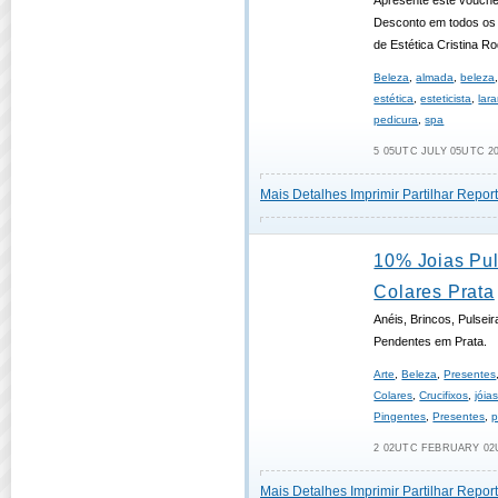
Apresente este vouch
Desconto em todos os 
de Estética Cristina R
Beleza
,
almada
,
beleza
estética
,
esteticista
,
lara
pedicura
,
spa
5 05UTC JULY 05UTC 20
Mais Detalhes
Imprimir
Partilhar
Report
10% Joias Pul
Colares Prata
Anéis, Brincos, Pulseir
Pendentes em Prata.
Arte
,
Beleza
,
Presentes
Colares
,
Crucifixos
,
jóia
Pingentes
,
Presentes
,
p
2 02UTC FEBRUARY 02U
Mais Detalhes
Imprimir
Partilhar
Report