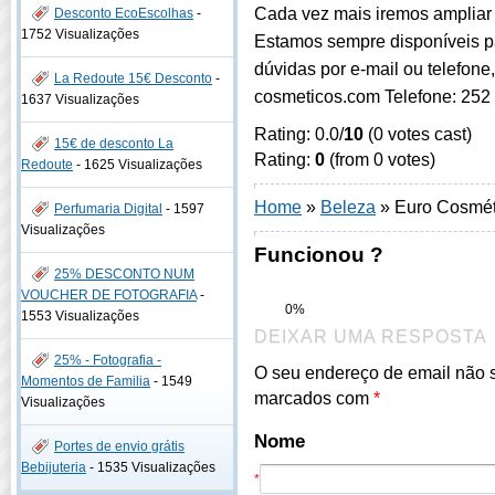
Cada vez mais iremos ampliar a
Desconto EcoEscolhas
-
1752 Visualizações
Estamos sempre disponíveis pa
dúvidas por e-mail ou telefone
La Redoute 15€ Desconto
-
cosmeticos.com Telefone: 252
1637 Visualizações
Rating: 0.0/
10
(0 votes cast)
15€ de desconto La
Rating:
0
(from 0 votes)
Redoute
-
1625 Visualizações
Home
»
Beleza
»
Euro Cosmét
Perfumaria Digital
-
1597
Visualizações
Funcionou ?
25% DESCONTO NUM
VOUCHER DE FOTOGRAFIA
-
0%
1553 Visualizações
DEIXAR UMA RESPOSTA
25% - Fotografia -
O seu endereço de email não 
Momentos de Familia
-
1549
marcados com
*
Visualizações
Nome
Portes de envio grátis
Bebijuteria
-
1535 Visualizações
*