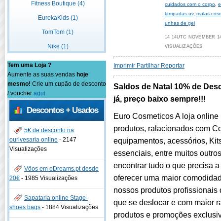
Fitness Boutique (4)
cuidados com o corpo
,
e
lampadas uv
,
malas cos
EurekaKids (1)
unhas de gel
TomTom (1)
14 14UTC NOVEMBER 14U
Nike (1)
VISUALIZAÇÕES
Tem uma Loja ?
Imprimir
Partilhar
Reportar
Aumente as suas vendas
hoje
mesmo!
Crie um cupão de desconto
Saldos de Natal 10% de Desc
/ voucher
aqui
já, preço baixo sempre!!!
Descontos + Usados
Euro Cosmeticos A loja online
produtos, ralacionados com Co
5€ de desconto na
ourivesaria online
-
2147
equipamentos, acessórios, Kit
Visualizações
essenciais, entre muitos outro
encontrar tudo o que precisa a
Vôos em eDreams.pt desde
oferecer uma maior comodidad
20€
-
1985 Visualizações
nossos produtos profissionais 
Sapataria online Stage-
que se deslocar e com maior 
shoes bags
-
1884 Visualizações
produtos e promoções exclusiv