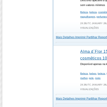
Desconto aplicável a 
sem valores mínimos
Beleza
,
beleza
,
cosméti
maquilhagem
,
perfumes
28 28UTC JANUARY 28UT
VISUALIZAÇÕES
Mais Detalhes
Imprimir
Partilhar
Report
Alma d´Flor 
cosméticos 10
Disponível apenas na lo
Beleza
,
bebes
,
beleza
,
mulher
,
pele
,
rosto
28 28UTC JANUARY 28UT
VISUALIZAÇÕES
Mais Detalhes
Imprimir
Partilhar
Report