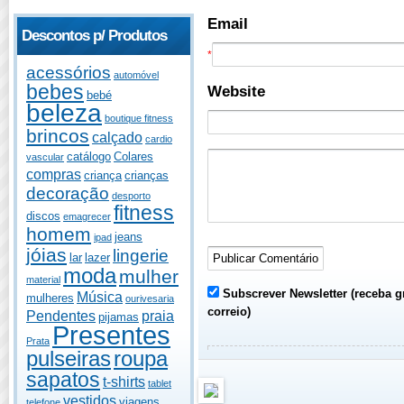
Email
Descontos p/ Produtos
*
acessórios
automóvel
bebes
Website
bebé
beleza
boutique fitness
brincos
calçado
cardio
catálogo
Colares
vascular
compras
criança
crianças
decoração
desporto
fitness
discos
emagrecer
homem
jeans
ipad
jóias
lingerie
lar
lazer
moda
mulher
material
Subscrever Newsletter (receba g
Música
mulheres
ourivesaria
correio)
Pendentes
praia
pijamas
Presentes
Prata
pulseiras
roupa
sapatos
t-shirts
tablet
vestidos
viagens
telefone