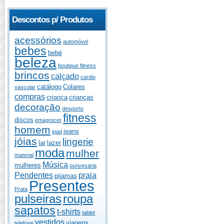
Descontos p/ Produtos
acessórios
automóvel
bebes
bebé
beleza
boutique fitness
brincos
calçado
cardio
catálogo
Colares
vascular
compras
criança
crianças
decoração
desporto
fitness
discos
emagrecer
homem
jeans
ipad
jóias
lingerie
lar
lazer
moda
mulher
material
Música
mulheres
ourivesaria
Pendentes
praia
pijamas
Presentes
Prata
pulseiras
roupa
sapatos
t-shirts
tablet
vestidos
viagens
telefone