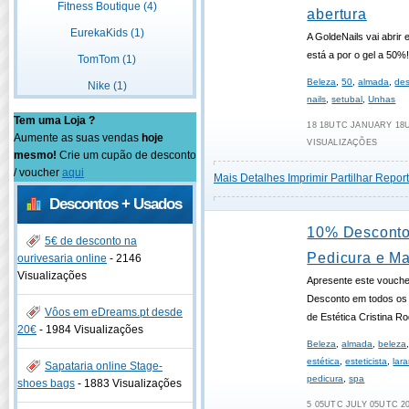
Fitness Boutique (4)
abertura
EurekaKids (1)
A GoldeNails vai abrir
está a por o gel a 50%
TomTom (1)
Beleza
,
50
,
almada
,
de
Nike (1)
nails
,
setubal
,
Unhas
Tem uma Loja ?
18 18UTC JANUARY 18U
Aumente as suas vendas
hoje
VISUALIZAÇÕES
mesmo!
Crie um cupão de desconto
/ voucher
aqui
Mais Detalhes
Imprimir
Partilhar
Report
Descontos + Usados
10% Desconto
5€ de desconto na
Pedicura e Ma
ourivesaria online
-
2146
Visualizações
Apresente este vouch
Desconto em todos os 
Vôos em eDreams.pt desde
de Estética Cristina R
20€
-
1984 Visualizações
Beleza
,
almada
,
beleza
estética
,
esteticista
,
lara
Sapataria online Stage-
pedicura
,
spa
shoes bags
-
1883 Visualizações
5 05UTC JULY 05UTC 20