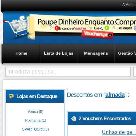
A Minha
Home
Lista de Lojas
Mensagens
Gestão 
;
Descontos em "
almada
" :
Lojas em Destaque
Venca (5)
2 Vouchers Encontrados
Pixmania (1)
SPARTOO.pt (3)
Unhas de gel