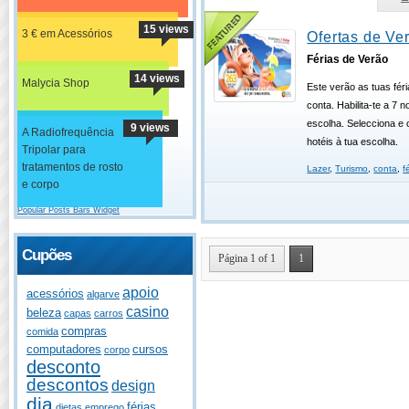
15 views
3 € em Acessórios
Ofertas de Ve
Férias de Verão
14 views
Malycia Shop
Este verão as tuas fér
conta. Habilita-te a 7 n
escolha. Selecciona e
9 views
A Radiofrequência
hotéis à tua escolha.
Tripolar para
tratamentos de rosto
Lazer
,
Turismo
,
conta
,
f
e corpo
Popular Posts Bars Widget
Cupões
Página 1 of 1
1
apoio
acessórios
algarve
casino
beleza
capas
carros
compras
comida
computadores
cursos
corpo
desconto
descontos
design
dia
férias
dietas
emprego