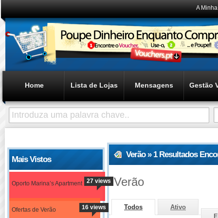
A Minha
Home
Lista de Lojas
Mensagens
Gestão 
Verão » 1 Resultados Enco
Mais Vistos
Verão
27 views
Oporto Marina’s Apartment
Todos
Ativo
16 views
Ofertas de Verão
E