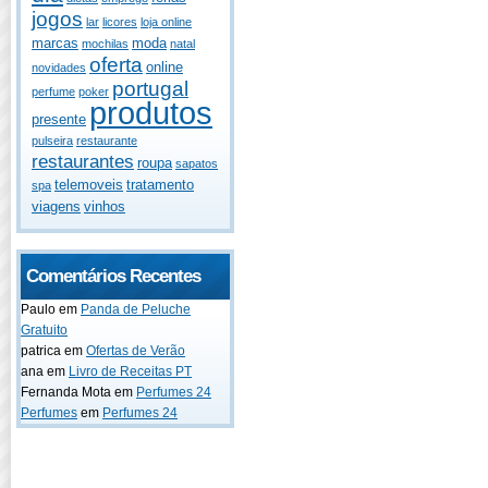
jogos
lar
licores
loja online
marcas
moda
mochilas
natal
oferta
online
novidades
portugal
perfume
poker
produtos
presente
pulseira
restaurante
restaurantes
roupa
sapatos
telemoveis
tratamento
spa
viagens
vinhos
Comentários Recentes
Paulo
em
Panda de Peluche
Gratuito
patrica
em
Ofertas de Verão
ana
em
Livro de Receitas PT
Fernanda Mota
em
Perfumes 24
Perfumes
em
Perfumes 24