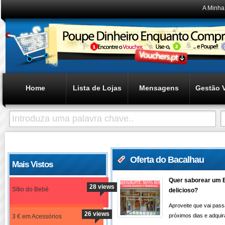
A Minha
Home
Lista de Lojas
Mensagens
Gestão 
Oferta do Bacalhau
Mais Vistos
Quer saborear um 
28 views
Sítio do Bebé
delicioso?
Aproveite que vai pass
26 views
próximos dias e adqui
3 € em Acessórios