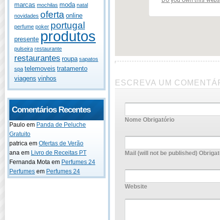
Do you own this webs
marcas
moda
mochilas
natal
oferta
online
novidades
portugal
perfume
poker
produtos
presente
pulseira
restaurante
restaurantes
roupa
sapatos
telemoveis
tratamento
spa
viagens
vinhos
ESCREVA UM COMENTÁ
Comentários Recentes
Nome Obrigatório
Paulo
em
Panda de Peluche
Gratuito
patrica
em
Ofertas de Verão
ana
em
Livro de Receitas PT
Mail (will not be published) Obrigat
Fernanda Mota
em
Perfumes 24
Perfumes
em
Perfumes 24
Website