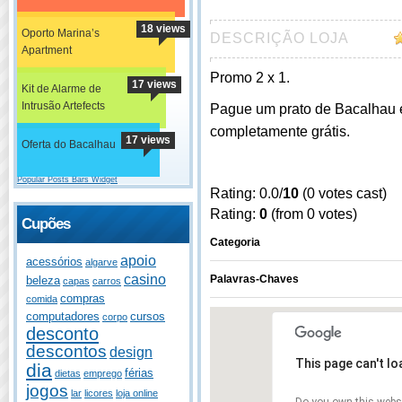
18 views
Oporto Marina’s
DESCRIÇÃO LOJA
Apartment
Promo 2 x 1.
17 views
Kit de Alarme de
Intrusão Artefects
Pague um prato de Bacalhau e
completamente grátis.
17 views
Oferta do Bacalhau
Popular Posts Bars Widget
Rating: 0.0/
10
(0 votes cast)
Rating:
0
(from 0 votes)
Cupões
Categoria
apoio
acessórios
algarve
casino
Palavras-Chaves
beleza
capas
carros
compras
comida
computadores
cursos
corpo
desconto
descontos
design
This page can't l
dia
férias
dietas
emprego
jogos
lar
licores
loja online