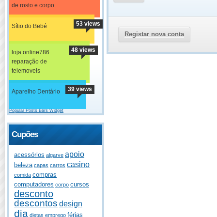
de rosto e corpo
53 views
Sítio do Bebé
Registar nova conta
48 views
loja online786
reparação de
telemoveis
39 views
Aparelho Dentário
Popular Posts Bars Widget
Cupões
apoio
acessórios
algarve
casino
beleza
capas
carros
compras
comida
computadores
cursos
corpo
desconto
descontos
design
dia
férias
dietas
emprego