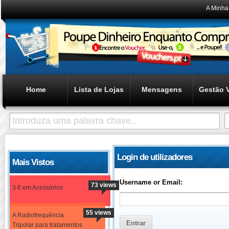
A Minha
Home
Lista de Lojas
Mensagens
Gestão 
Login de utilizadores
Mais Vistos
Username or Email:
73 views
3 € em Acessórios
55 views
A Radiofrequência
Tripolar para tratamentos