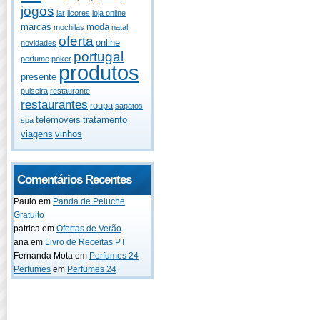
jogos
lar
licores
loja online
marcas
moda
mochilas
natal
oferta
online
novidades
portugal
perfume
poker
produtos
presente
pulseira
restaurante
restaurantes
roupa
sapatos
telemoveis
tratamento
spa
viagens
vinhos
Comentários Recentes
Paulo
em
Panda de Peluche
Gratuito
patrica
em
Ofertas de Verão
ana
em
Livro de Receitas PT
Fernanda Mota
em
Perfumes 24
Perfumes
em
Perfumes 24