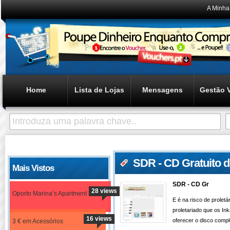
A Minha
Home
Lista de Lojas
Mensagens
Gestão 
SDR - CD Gratuito d
Mais Vistos
SDR - CD Gr
28 views
Oporto Marina’s Apartment
E é na risco de prolet
proletariado que os In
16 views
oferecer o disco compl
3 € em Acessórios