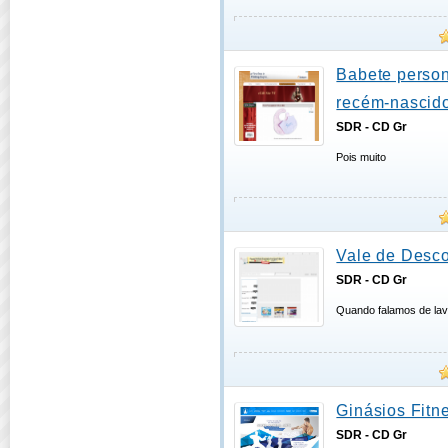
Babete person
recém-nascido
SDR - CD Gr
Pois muito
Vale de Desco
SDR - CD Gr
Quando falamos de lav
Ginásios Fitn
SDR - CD Gr