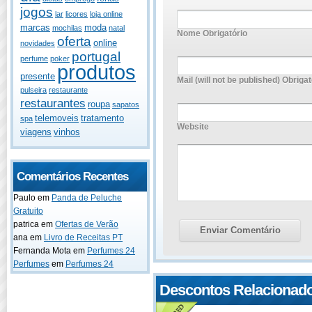
jogos
lar
licores
loja online
marcas
moda
mochilas
natal
Nome Obrigatório
oferta
online
novidades
portugal
perfume
poker
produtos
presente
Mail (will not be published) Obrigat
pulseira
restaurante
restaurantes
roupa
sapatos
telemoveis
tratamento
spa
Website
viagens
vinhos
Comentários Recentes
Paulo
em
Panda de Peluche
Gratuito
patrica
em
Ofertas de Verão
ana
em
Livro de Receitas PT
Fernanda Mota
em
Perfumes 24
Perfumes
em
Perfumes 24
Descontos Relacionad