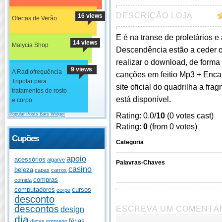
DESCRIÇÃO LOJA
16 views
Ofertas de Verão
E é na transe de proletários e
14 views
Malycia Shop
Descendência estão a ceder o 
realizar o download, de form
9 views
A Radiofrequência
canções em feitio Mp3 + Encart
Tripolar para
site oficial do quadrilha a fra
tratamentos de rosto
está disponível.
e corpo
Rating: 0.0/
10
(0 votes cast)
Popular Posts Bars Widget
Rating:
0
(from 0 votes)
Cupões
Categoria
apoio
acessórios
algarve
Palavras-Chaves
casino
beleza
capas
carros
compras
comida
computadores
cursos
corpo
desconto
descontos
ESCREVA UM COMENTÁ
design
dia
férias
dietas
emprego