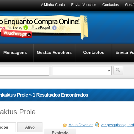
A Minha Conta
Enviar Voucher
Contactos
Gest
Mensagens
Gestão Vouchers
Contactos
Enviar V
Inkaktus Prole » 1 Resultados Encontrados
kaktus Prole
Meus Favoritos
ver pesquisas guar
odos
Ativo
Expirado