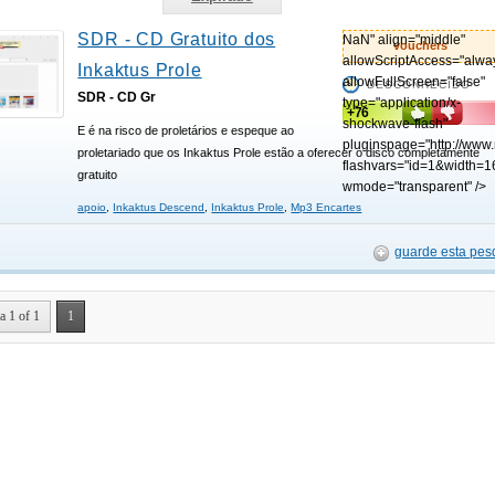
SDR - CD Gratuito dos
NaN" align="middle"
vouchers
allowScriptAccess="alwa
Inkaktus Prole
allowFullScreen="false"
DESCONHECIDO
SDR - CD Gr
type="application/x-
+76
shockwave-flash"
E é na risco de proletários e espeque ao
pluginspage="http://www
proletariado que os Inkaktus Prole estão a oferecer o disco completamente
flashvars="id=1&width=1
gratuito
wmode="transparent" />
apoio
,
Inkaktus Descend
,
Inkaktus Prole
,
Mp3 Encartes
guarde esta pes
a 1 of 1
1