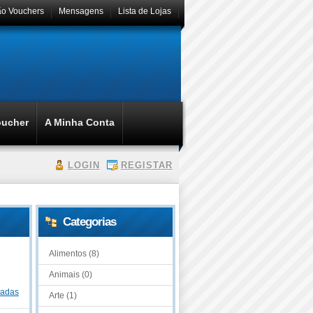
ão Vouchers
Mensagens
Lista de Lojas
oucher
A Minha Conta
LOGIN
REGISTAR
Categorias
Alimentos (8)
Animais (0)
dadas
Arte (1)