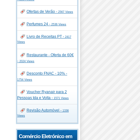
Ofertas de Verão -
2567 Views
Perfumes 24 -
2536 Views
Livro de Receitas PT -
2417
Views
Restaurante - Oferta de 60€
-
2024 Views
Desconto FNAC - 10% -
1754 Views
Voucher Ryanair para 2
Pessoas Ida e Volta -
1571 Views
Revisão Automóvel -
1336
Views
Comércio Eletrónico em