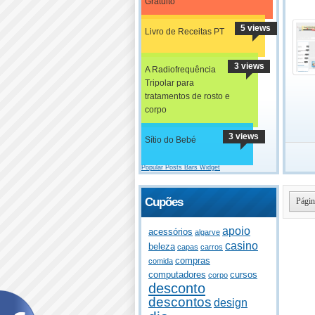
Gratuito
5 views
Livro de Receitas PT
3 views
A Radiofrequência
Tripolar para
tratamentos de rosto e
corpo
3 views
Sítio do Bebé
Popular Posts Bars Widget
Cupões
Págin
apoio
acessórios
algarve
casino
beleza
capas
carros
compras
comida
computadores
cursos
corpo
desconto
descontos
design