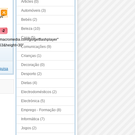
Articles (0)
Automóveis (3)
ys"
Bebés (2)
Beleza (10)
-2
Casa (5)
.macromedia.com/go/getflashplayer"
63&height=30"
Comunicações (9)
Crianças (1)
Decoração (0)
quisa
Desporto (2)
Dietas (4)
Electrodomésticos (2)
Electrónica (5)
Emprego - Formação (8)
Informática (7)
Jogos (2)