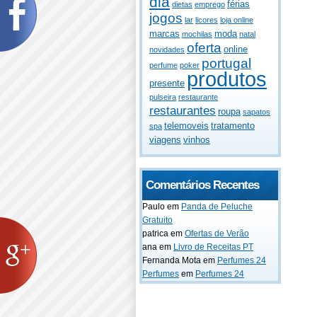
dia
férias
dietas
emprego
jogos
lar
licores
loja online
marcas
moda
mochilas
natal
oferta
online
novidades
portugal
perfume
poker
produtos
presente
pulseira
restaurante
restaurantes
roupa
sapatos
telemoveis
tratamento
spa
viagens
vinhos
Comentários Recentes
Paulo
em
Panda de Peluche
Gratuito
patrica
em
Ofertas de Verão
ana
em
Livro de Receitas PT
Fernanda Mota
em
Perfumes 24
Perfumes
em
Perfumes 24