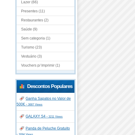
Lazer (66)
Presentes (11)
Restaurantes (2)
Saúde (9)
Sem categoria (1)
Turismo (23)
Vestuário (3)
Vouchers p/ Imprimir (1)
Descontos Populares
Ganha Sapatos no Valor de
500€ -
3687 Views
GALAXY S4 -
3211 Views
Panda de Peluche Gratuito
-
3094 Views