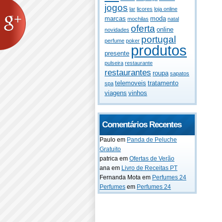
jogos
lar
licores
loja online
marcas
moda
mochilas
natal
oferta
online
novidades
portugal
perfume
poker
produtos
presente
pulseira
restaurante
restaurantes
roupa
sapatos
telemoveis
tratamento
spa
viagens
vinhos
Comentários Recentes
Paulo
em
Panda de Peluche
Gratuito
patrica
em
Ofertas de Verão
ana
em
Livro de Receitas PT
Fernanda Mota
em
Perfumes 24
Perfumes
em
Perfumes 24