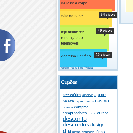
de rosto e corpo
54 views
Sítio do Bebé
49 views
loja online786
reparação de
telemoveis
40 views
Aparelho Dentário
Popular Posts Bars Widget
Cupões
apoio
acessórios
algarve
casino
beleza
capas
carros
compras
comida
computadores
cursos
corpo
desconto
descontos
design
dia
férias
dietas
emprego