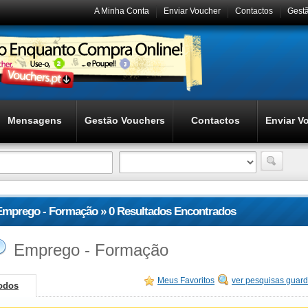
A Minha Conta
Enviar Voucher
Contactos
Gest
Mensagens
Gestão Vouchers
Contactos
Enviar V
Emprego - Formação » 0 Resultados Encontrados
Emprego - Formação
Meus Favoritos
ver pesquisas guar
odos