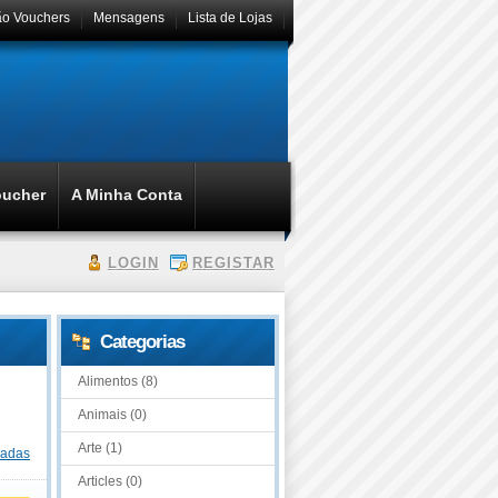
ão Vouchers
Mensagens
Lista de Lojas
oucher
A Minha Conta
LOGIN
REGISTAR
Categorias
Alimentos (8)
Animais (0)
Arte (1)
dadas
Articles (0)