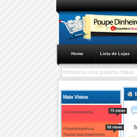
Home
Lista de Lojas
Mais Vistos
75 views
3 € em Acessórios
T
58 views
A Radiofrequência
Tripolar para tratamentos