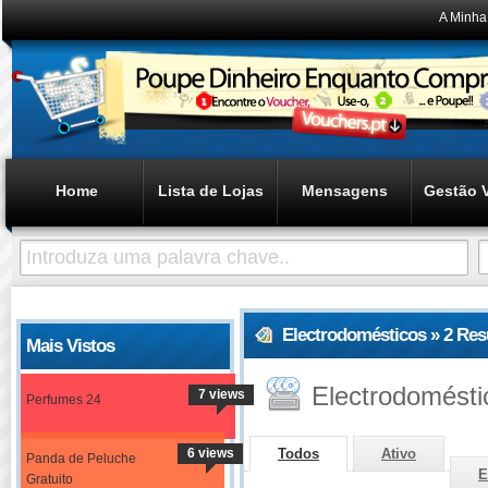
A Minha
Home
Lista de Lojas
Mensagens
Gestão 
Electrodomésticos » 2 Re
Mais Vistos
Electrodomésti
7 views
Perfumes 24
6 views
Todos
Ativo
Panda de Peluche
E
Gratuito