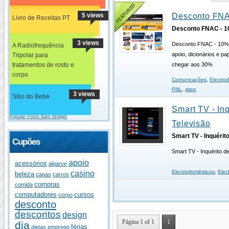
5 views
Desconto FN
Livro de Receitas PT
Desconto FNAC - 
3 views
Desconto FNAC - 10% 
A Radiofrequência
apoio, dicionários e p
Tripolar para
tratamentos de rosto e
chegar aos 30%
corpo
Comunicações
,
Electro
PNL
,
sites
3 views
Sítio do Bebé
Smart TV - Inq
Popular Posts Bars Widget
Televisão
Smart TV - Inquérit
Cupões
Smart TV - Inquérito d
apoio
acessórios
algarve
Electrodomésticos
,
Elec
casino
beleza
capas
carros
compras
comida
computadores
cursos
corpo
desconto
descontos
design
Página 1 of 1
1
dia
férias
dietas
emprego