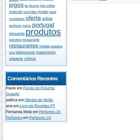
jogos
lar
licores
loja online
marcas
moda
mochilas
natal
oferta
online
novidades
portugal
perfume
poker
produtos
presente
pulseira
restaurante
restaurantes
roupa
sapatos
telemoveis
tratamento
spa
viagens
vinhos
Comentários Recentes
Paulo
em
Panda de Peluche
Gratuito
patrica
em
Ofertas de Verão
ana
em
Livro de Receitas PT
Fernanda Mota
em
Perfumes 24
Perfumes
em
Perfumes 24