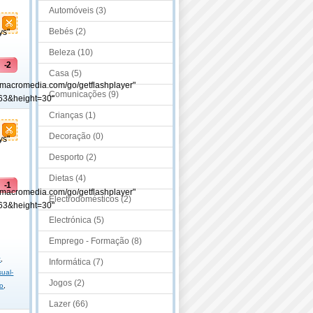
Automóveis (3)
Bebés (2)
ys"
Beleza (10)
-2
Casa (5)
.macromedia.com/go/getflashplayer"
Comunicações (9)
63&height=30"
Crianças (1)
Decoração (0)
ys"
Desporto (2)
Dietas (4)
-1
.macromedia.com/go/getflashplayer"
Electrodomésticos (2)
63&height=30"
o
Electrónica (5)
Emprego - Formação (8)
t
,
Informática (7)
ual-
Jogos (2)
ão
,
Lazer (66)