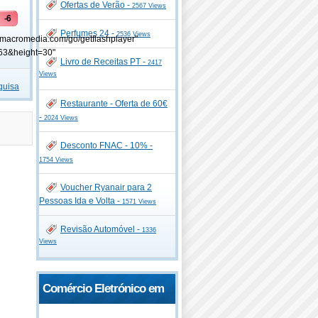
Ofertas de Verão -
2567 Views
-6
Perfumes 24 -
2536 Views
.macromedia.com/go/getflashplayer"
63&height=30"
Livro de Receitas PT -
2417
Views
quisa
Restaurante - Oferta de 60€
-
2024 Views
Desconto FNAC - 10% -
1754 Views
Voucher Ryanair para 2
Pessoas Ida e Volta -
1571 Views
Revisão Automóvel -
1336
Views
Comércio Eletrónico em
Portugal