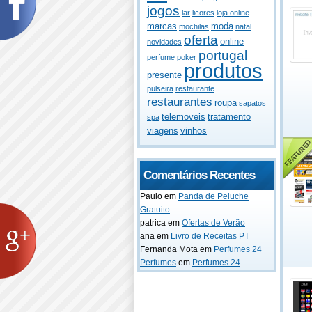
jogos
lar
licores
loja online
marcas
moda
mochilas
natal
oferta
online
novidades
portugal
perfume
poker
produtos
presente
pulseira
restaurante
restaurantes
roupa
sapatos
telemoveis
tratamento
spa
viagens
vinhos
Comentários Recentes
Paulo
em
Panda de Peluche
Gratuito
patrica
em
Ofertas de Verão
ana
em
Livro de Receitas PT
Fernanda Mota
em
Perfumes 24
Perfumes
em
Perfumes 24