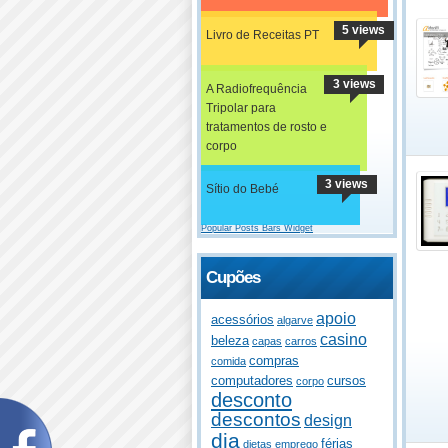
5 views
Livro de Receitas PT
3 views
A Radiofrequência
Tripolar para
tratamentos de rosto e
corpo
3 views
Sítio do Bebé
Popular Posts Bars Widget
Cupões
apoio
acessórios
algarve
casino
beleza
capas
carros
compras
comida
computadores
cursos
corpo
desconto
descontos
design
dia
férias
dietas
emprego