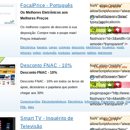
FocalPrice - Português
NaN" align="middle"
VCPTMF6OFF
allowScriptAccess="alwa
Os Melhores Eletrónicos aos
allowFullScreen="false"
EXPIRED 3 YEARS
Melhores Preços
type="application/x-
AGO
Os melhores cupons de desconto à sua
shockwave-flash"
+2
pluginspage="http://www
disposição. Compre mais e poupe mais!
flashvars="id=3&width=1
Preços imbatíveis!
wmode="transparent" />
Electrónica
,
baratos
,
capas
,
compras
,
desconto
,
eletrônicos
,
focalprice
,
ipads
,
iphones
,
online
,
português
,
produtos
,
samsungs
,
tablets
,
telemoveis
Desconto FNAC - 10%
NaN" align="middle"
Clique p/ visitar o site
allowScriptAccess="alwa
Desconto FNAC - 10%
allowFullScreen="false"
DESCONHECIDO
Desconto FNAC - 10% em todos os livros de
type="application/x-
+9
apoio, dicionários e papelaria que podem
shockwave-flash"
pluginspage="http://www
chegar aos 30%
flashvars="id=4&width=1
Comunicações
,
Electrodomésticos
,
Electrónica
,
Informática
,
Presentes
,
apoio
,
fn
wmode="transparent" />
PNL
,
sites
Smart TV - Inquérito de
NaN" align="middle"
Smart TV
allowScriptAccess="alwa
Televisão
allowFullScreen="false"