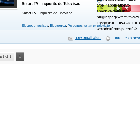
DESCONHECIDO
Smart TV - Inquérito de Televisão
type="application/x-
+6
shockwave-flash"
Smart TV - Inquérito de Televisão
pluginspage="http://www
flashvars="id=5&width=1
Electrodomésticos
,
Electrónica
,
Presentes
,
smart tv
,
televisão
wmode="transparent" />
new email alert
guarde esta pes
a 1 of 1
1