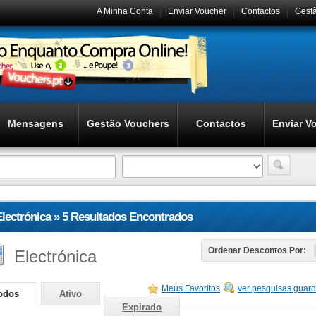
A Minha Conta
Enviar Voucher
Contactos
Gest
Mensagens
Gestão Vouchers
Contactos
Enviar V
Electrónica » 5 Resultados Encontrados
Electrónica
Ordenar Descontos Por:
Meus Favoritos
ver pesquisas guar
odos
Ativo
Expirado