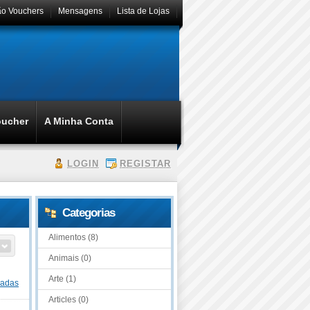
ão Vouchers
Mensagens
Lista de Lojas
oucher
A Minha Conta
LOGIN
REGISTAR
Categorias
Alimentos (8)
Animais (0)
Arte (1)
dadas
Articles (0)