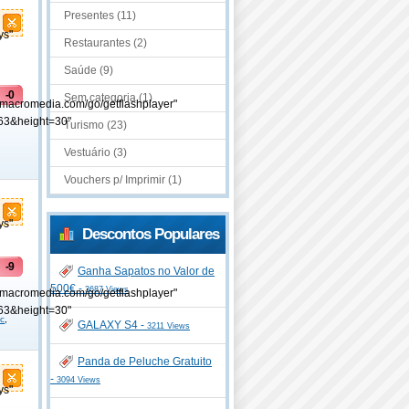
Presentes (11)
ys"
Restaurantes (2)
Saúde (9)
-0
Sem categoria (1)
.macromedia.com/go/getflashplayer"
63&height=30"
Turismo (23)
Vestuário (3)
Vouchers p/ Imprimir (1)
ys"
Descontos Populares
-9
Ganha Sapatos no Valor de
500€ -
3687 Views
.macromedia.com/go/getflashplayer"
63&height=30"
ac
,
GALAXY S4 -
3211 Views
Panda de Peluche Gratuito
-
3094 Views
ys"