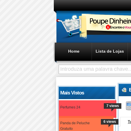
Home
Lista de Lojas
Mais Vistos
7 views
Perfumes 24
6 views
T
Panda de Peluche
Gratuito