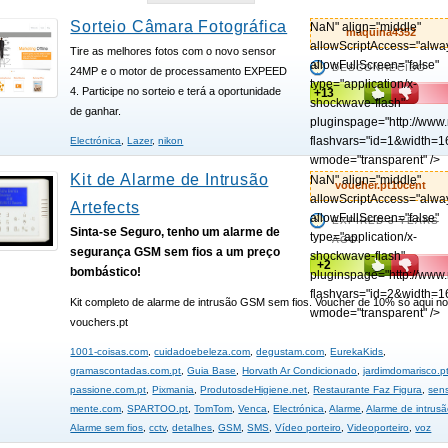
Sorteio Câmara Fotográfica
NaN" align="middle"
maquina4352
allowScriptAccess="alwa
Tire as melhores fotos com o novo sensor
allowFullScreen="false"
DESCONHECIDO
24MP e o motor de processamento EXPEED
type="application/x-
4. Participe no sorteio e terá a oportunidade
+13
shockwave-flash"
de ganhar.
pluginspage="http://www
flashvars="id=1&width=1
Electrónica
,
Lazer
,
nikon
wmode="transparent" />
Kit de Alarme de Intrusão
NaN" align="middle"
voucher.pt10cent
allowScriptAccess="alwa
Artefects
allowFullScreen="false"
EXPIRED 3 YEARS
Sinta-se Seguro, tenho um alarme de
type="application/x-
AGO
segurança GSM sem fios a um preço
shockwave-flash"
+2
bombástico!
pluginspage="http://www
flashvars="id=2&width=1
Kit completo de alarme de intrusão GSM sem fios. Voucher de 10% só aqui n
wmode="transparent" />
vouchers.pt
1001-coisas.com
,
cuidadoebeleza.com
,
degustam.com
,
EurekaKids
,
gramascontadas.com.pt
,
Guia Base
,
Horvath Ar Condicionado
,
jardimdomarisco.p
passione.com.pt
,
Pixmania
,
ProdutosdeHigiene.net
,
Restaurante Faz Figura
,
sens
mente.com
,
SPARTOO.pt
,
TomTom
,
Venca
,
Electrónica
,
Alarme
,
Alarme de intrus
Alarme sem fios
,
cctv
,
detalhes
,
GSM
,
SMS
,
Vídeo porteiro
,
Videoporteiro
,
voz