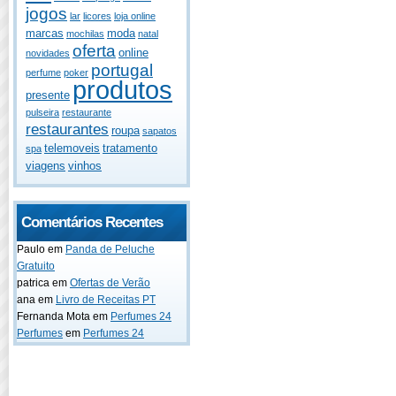
jogos
lar
licores
loja online
marcas
moda
mochilas
natal
oferta
online
novidades
portugal
perfume
poker
produtos
presente
pulseira
restaurante
restaurantes
roupa
sapatos
telemoveis
tratamento
spa
viagens
vinhos
Comentários Recentes
Paulo
em
Panda de Peluche
Gratuito
patrica
em
Ofertas de Verão
ana
em
Livro de Receitas PT
Fernanda Mota
em
Perfumes 24
Perfumes
em
Perfumes 24