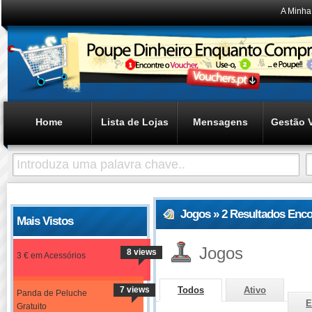
A Minha
Home
Lista de Lojas
Mensagens
Gestão 
Jogos » 2 Resultados Enc
Mais Vistos
Jogos
8 views
3 € em Acessórios
7 views
Todos
Ativo
Panda de Peluche
E
Gratuito