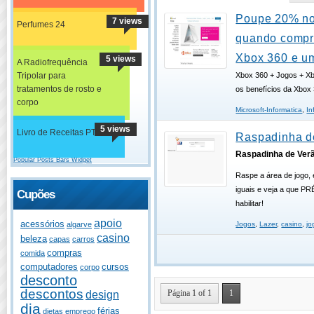
Poupe 20% no
7 views
Perfumes 24
quando compr
Xbox 360 e u
5 views
A Radiofrequência
Tripolar para
Xbox 360 + Jogos + X
tratamentos de rosto e
os benefícios da Xbox
corpo
Microsoft-Informatica
,
In
5 views
Livro de Receitas PT
Raspadinha d
Raspadinha de Ver
Popular Posts Bars Widget
Raspe a área de jogo, 
iguais e veja a que P
Cupões
habilitar!
apoio
acessórios
algarve
Jogos
,
Lazer
,
casino
,
jo
casino
beleza
capas
carros
compras
comida
computadores
cursos
corpo
desconto
descontos
Página 1 of 1
1
design
dia
férias
dietas
emprego