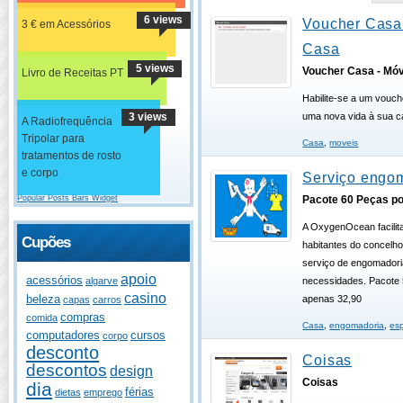
6 views
Voucher Casa
3 € em Acessórios
Casa
5 views
Voucher Casa - Mó
Livro de Receitas PT
Habilite-se a um vouch
3 views
uma nova vida à sua c
A Radiofrequência
Tripolar para
Casa
,
moveis
tratamentos de rosto
e corpo
Serviço engo
Popular Posts Bars Widget
Pacote 60 Peças po
A OxygenOcean facilita
Cupões
habitantes do concelh
serviço de engomadori
apoio
acessórios
algarve
necessidades. Pacote 
casino
beleza
apenas 32,90
capas
carros
compras
comida
Casa
,
engomadoria
,
esp
computadores
cursos
corpo
desconto
Coisas
descontos
design
Coisas
dia
férias
dietas
emprego