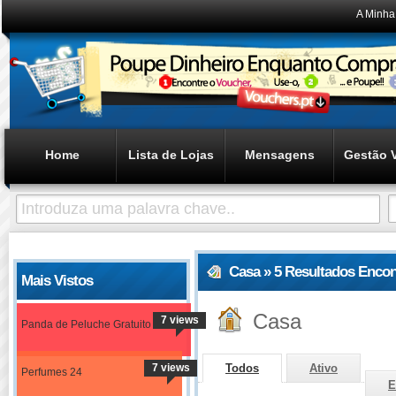
A Minha
Home
Lista de Lojas
Mensagens
Gestão 
Casa » 5 Resultados Enco
Mais Vistos
Casa
7 views
Panda de Peluche Gratuito
7 views
Todos
Ativo
Perfumes 24
E