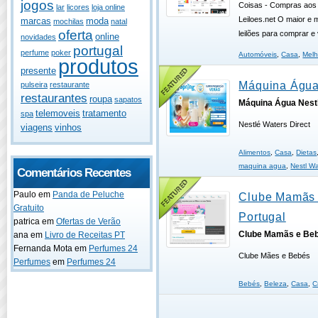
jogos
Coisas - Compras aos 
lar
licores
loja online
Leiloes.net O maior e m
marcas
moda
mochilas
natal
oferta
leilões para comprar e
online
novidades
portugal
perfume
poker
Automóveis
,
Casa
,
Melh
produtos
presente
Máquina Água
pulseira
restaurante
restaurantes
roupa
sapatos
Máquina Água Nest
telemoveis
tratamento
spa
Nestlé Waters Direct
viagens
vinhos
Alimentos
,
Casa
,
Dietas
maquina agua
,
Nestl Wa
Comentários Recentes
Paulo
em
Panda de Peluche
Clube Mamãs
Gratuito
Portugal
patrica
em
Ofertas de Verão
Clube Mamãs e Be
ana
em
Livro de Receitas PT
Fernanda Mota
em
Perfumes 24
Clube Mães e Bebés
Perfumes
em
Perfumes 24
Bebés
,
Beleza
,
Casa
,
C