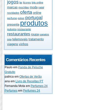
jogos
lar
licores
loja online
marcas
moda
mochilas
natal
oferta
online
novidades
portugal
perfume
poker
produtos
presente
pulseira
restaurante
restaurantes
roupa
sapatos
telemoveis
tratamento
spa
viagens
vinhos
Comentários Recentes
Paulo
em
Panda de Peluche
Gratuito
patrica
em
Ofertas de Verão
ana
em
Livro de Receitas PT
Fernanda Mota
em
Perfumes 24
Perfumes
em
Perfumes 24