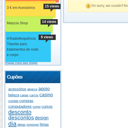
I'm sorry, we couldn't fi
15 views
3 € em Acessórios
14 views
Malycia Shop
9 views
A Radiofrequência
Tripolar para
tratamentos de rosto
e corpo
Popular Posts Bars Widget
Cupões
apoio
acessórios
algarve
casino
beleza
capas
carros
compras
comida
computadores
cursos
corpo
desconto
descontos
design
dia
férias
dietas
emprego