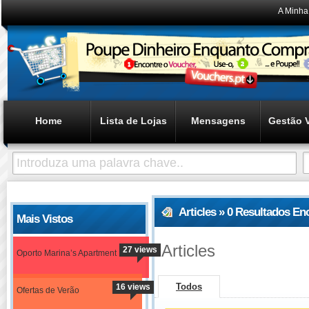
A Minha
Home
Lista de Lojas
Mensagens
Gestão 
Articles » 0 Resultados E
Mais Vistos
Articles
27 views
Oporto Marina’s Apartment
Todos
16 views
Ofertas de Verão