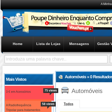
A Minha
Home
Lista de Lojas
Mensagens
Gestão 
Automóveis » 0 Resultado
Mais Vistos
Automóveis
75 views
3 € em Acessórios
Todos
58 views
A Radiofrequência
Tripolar para tratamentos