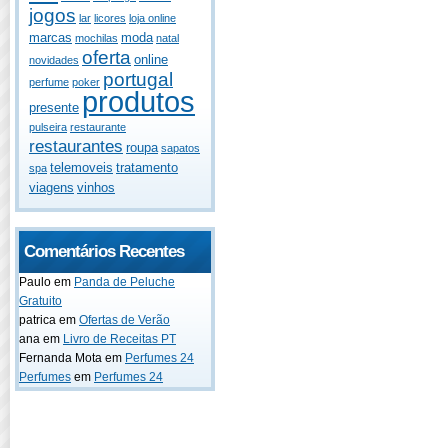
jogos
lar
licores
loja online
marcas
moda
mochilas
natal
oferta
online
novidades
portugal
perfume
poker
produtos
presente
pulseira
restaurante
restaurantes
roupa
sapatos
telemoveis
tratamento
spa
viagens
vinhos
Comentários Recentes
Paulo
em
Panda de Peluche
Gratuito
patrica
em
Ofertas de Verão
ana
em
Livro de Receitas PT
Fernanda Mota
em
Perfumes 24
Perfumes
em
Perfumes 24