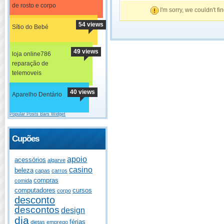
de rosto e corpo
I'm sorry, we couldn't fi
54 views
Sítio do Bebé
49 views
loja online786
reparação de
telemoveis
40 views
Aparelho Dentário
Popular Posts Bars Widget
Cupões
apoio
acessórios
algarve
casino
beleza
capas
carros
compras
comida
computadores
cursos
corpo
desconto
descontos
design
dia
férias
dietas
emprego