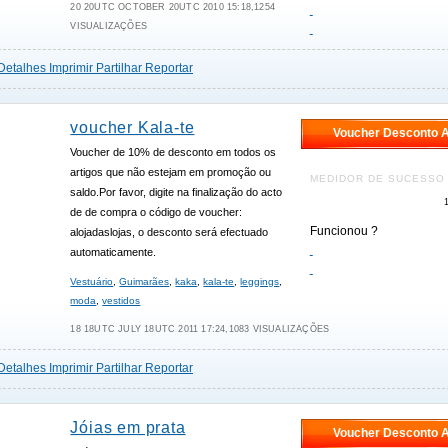
20 20UTC OCTOBER 20UTC 2010 15:18,1254
VISUALIZAÇÕES
Detalhes
Imprimir
Partilhar
Reportar
voucher Kala-te
Voucher Desconto A
Voucher de 10% de desconto em todos os
artigos que não estejam em promoção ou
MEDIDOR DE SUCESSO
saldo.Por favor, digite na finalização do acto
de de compra o código de voucher:
Funcionou ?
alojadaslojas, o desconto será efectuado
automaticamente.
Vestuário
,
Guimarães
,
kaka
,
kala-te
,
leggings
,
moda
,
vestidos
18 18UTC JULY 18UTC 2011 17:24,1083 VISUALIZAÇÕES
Detalhes
Imprimir
Partilhar
Reportar
Jóias em prata
Voucher Desconto A