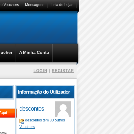
ão Vouchers
Mensagens
Lista de Lojas
oucher
A Minha Conta
LOGIN
|
REGISTAR
Informação do Utilizador
descontos
Aqui
descontos tem 80 outros
O
Vouchers
100%