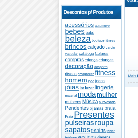
Vouc
Descontos p/ Produtos
acessórios
automóvel
bebes
bebé
beleza
boutique fitness
brincos
calçado
cardio
catálogo
Colares
vascular
compras
criança
crianças
decoração
desporto
fitness
discos
emagrecer
Mais 
homem
jeans
ipad
jóias
lingerie
lar
lazer
moda
mulher
material
Música
mulheres
ourivesaria
Pendentes
praia
pijamas
Presentes
Prata
pulseiras
roupa
sapatos
t-shirts
tablet
vestidos
viagens
telefone