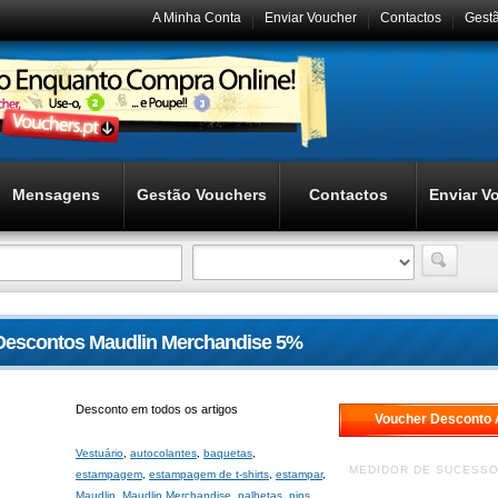
A Minha Conta
Enviar Voucher
Contactos
Gest
Mensagens
Gestão Vouchers
Contactos
Enviar V
Descontos Maudlin Merchandise 5%
Desconto em todos os artigos
Voucher Desconto 
Vestuário
,
autocolantes
,
baquetas
,
MEDIDOR DE SUCESS
estampagem
,
estampagem de t-shirts
,
estampar
,
Maudlin
,
Maudlin Merchandise
,
palhetas
,
pins
,