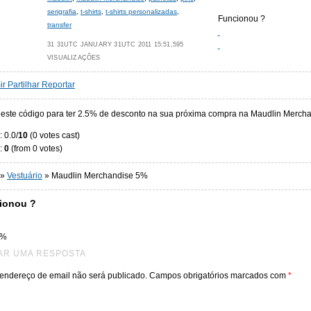
serigrafia
,
t-shirts
,
t-shirts personalizadas
,
Funcionou ?
transfer
31 31UTC JANUARY 31UTC 2011 15:51,595
VISUALIZAÇÕES
ir
Partilhar
Reportar
e este código para ter 2.5% de desconto na sua próxima compra na Maudlin Merch
: 0.0/
10
(0 votes cast)
:
0
(from 0 votes)
»
Vestuário
»
Maudlin Merchandise 5%
ionou ?
0%
AR UMA RESPOSTA
endereço de email não será publicado. Campos obrigatórios marcados com
*