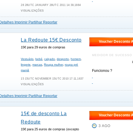
28 28UTC JANUARY 28UTC 2011 14:39,1884
VISUALIZAÇÕES
Detalhes
Imprimir
Partilhar
Reportar
La Redoute 15€ Desconto
Voucher Desconto A
15€ para 29 euros de compras
MEDIDOR DE SUCESSO
Vestuário
,
bebé
,
calçado
,
desporto
,
homem
,
lingerie
,
marcas
,
Roupa mulher
,
roupa pré
mamã
Funcionou ?
15 15UTC NOVEMBER 15UTC 2010 17:11,1637
VISUALIZAÇÕES
Detalhes
Imprimir
Partilhar
Reportar
15€ de desconto La
Voucher Desconto A
Redoute
3 AGO
15€ para 25 euros de compras (excepto