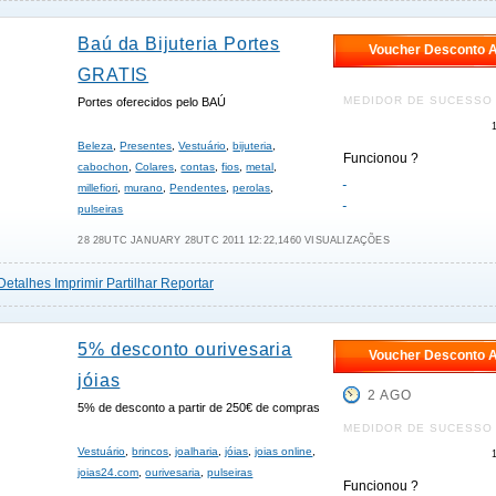
Baú da Bijuteria Portes
Voucher Desconto A
GRATIS
MEDIDOR DE SUCESSO
Portes oferecidos pelo BAÚ
Beleza
,
Presentes
,
Vestuário
,
bijuteria
,
Funcionou ?
cabochon
,
Colares
,
contas
,
fios
,
metal
,
millefiori
,
murano
,
Pendentes
,
perolas
,
pulseiras
28 28UTC JANUARY 28UTC 2011 12:22,1460 VISUALIZAÇÕES
Detalhes
Imprimir
Partilhar
Reportar
5% desconto ourivesaria
Voucher Desconto A
jóias
2 AGO
5% de desconto a partir de 250€ de compras
MEDIDOR DE SUCESSO
Vestuário
,
brincos
,
joalharia
,
jóias
,
joias online
,
joias24.com
,
ourivesaria
,
pulseiras
Funcionou ?