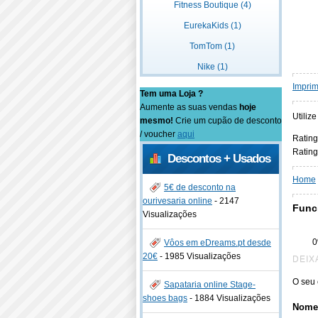
Fitness Boutique (4)
EurekaKids (1)
TomTom (1)
Nike (1)
Imprim
Tem uma Loja ?
Aumente as suas vendas
hoje
Utiliz
mesmo!
Crie um cupão de desconto
/ voucher
aqui
Rating
Rating
Descontos + Usados
Home
5€ de desconto na
ourivesaria online
-
2147
Func
Visualizações
Vôos em eDreams.pt desde
20€
-
1985 Visualizações
DEIX
O seu 
Sapataria online Stage-
shoes bags
-
1884 Visualizações
Nome