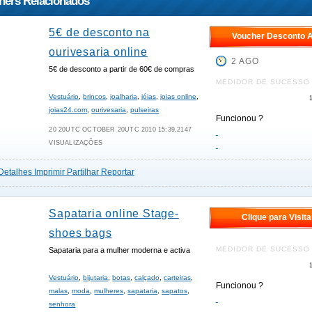
hers Relacionados
5€ de desconto na
Voucher Desconto A
ourivesaria online
2 AGO
5€ de desconto a partir de 60€ de compras
MEDIDOR DE SUCESSO
Vestuário
,
brincos
,
joalharia
,
jóias
,
joias online
,
joias24.com
,
ourivesaria
,
pulseiras
Funcionou ?
20 20UTC OCTOBER 20UTC 2010 15:39,2147
VISUALIZAÇÕES
Detalhes
Imprimir
Partilhar
Reportar
Sapataria online Stage-
Clique para Visita
shoes bags
MEDIDOR DE SUCESSO
Sapataria para a mulher moderna e activa
Vestuário
,
bijutaria
,
botas
,
calçado
,
carteiras
,
Funcionou ?
malas
,
moda
,
mulheres
,
sapataria
,
sapatos
,
senhora