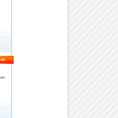
qui
100%