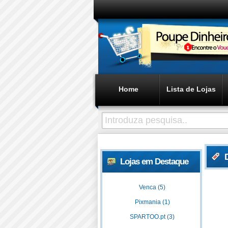
Home
Lista de Lojas
Lojas em Destaque
Venca (5)
Pixmania (1)
SPARTOO.pt (3)