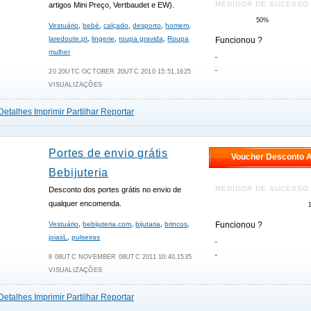
MEDIDOR DE SUCESSO
artigos Mini Preço, Vertbaudet e EW).
50%
Vestuário
,
bebé
,
calçado
,
desporto
,
homem
,
laredoute.pt
,
lingerie
,
roupa gravida
,
Roupa
Funcionou ?
mulher
20 20UTC OCTOBER 20UTC 2010 15:51,1625
VISUALIZAÇÕES
Detalhes
Imprimir
Partilhar
Reportar
Portes de envio grátis
Voucher Desconto A
Bebijuteria
MEDIDOR DE SUCESSO
Desconto dos portes grátis no envio de
qualquer encomenda.
Vestuário
,
bebijuteria.com
,
bijutaria
,
brincos
,
Funcionou ?
joiasL
,
pulseiras
8 08UTC NOVEMBER 08UTC 2011 10:40,1535
VISUALIZAÇÕES
Detalhes
Imprimir
Partilhar
Reportar