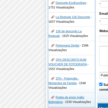
Desconto EcoEscolhas
-
*
1751 Visualizações
Email
La Redoute 15€ Desconto
-
1637 Visualizações
*
Websi
15€ de desconto La
Redoute
-
1625 Visualizações
Perfumaria Digital
-
1596
Visualizações
25% DESCONTO NUM
VOUCHER DE FOTOGRAFIA
-
1552 Visualizações
25% - Fotografia -
Momentos de Familia
-
1548
Sub
Visualizações
correi
Portes de envio grátis
Bebijuteria
-
1535 Visualizações