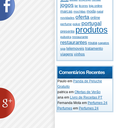
jogos
lar
licores
loja online
marcas
moda
mochilas
natal
oferta
online
novidades
portugal
perfume
poker
produtos
presente
pulseira
restaurante
restaurantes
roupa
sapatos
telemoveis
tratamento
spa
viagens
vinhos
Comentários Recentes
Paulo
em
Panda de Peluche
Gratuito
patrica
em
Ofertas de Verão
ana
em
Livro de Receitas PT
Fernanda Mota
em
Perfumes 24
Perfumes
em
Perfumes 24