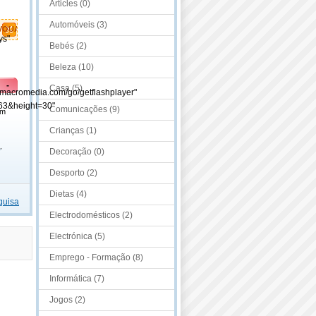
Articles (0)
Automóveis (3)
VOUAVL
ys"
Bebés (2)
Beleza (10)
-
Casa (5)
.macromedia.com/go/getflashplayer"
63&height=30"
Comunicações (9)
em
Crianças (1)
a
,
Decoração (0)
Desporto (2)
Dietas (4)
quisa
Electrodomésticos (2)
Electrónica (5)
Emprego - Formação (8)
Informática (7)
Jogos (2)