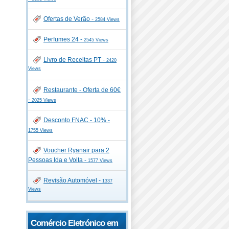
Ofertas de Verão -
2584 Views
Perfumes 24 -
2545 Views
Livro de Receitas PT -
2420
Views
Restaurante - Oferta de 60€
-
2025 Views
Desconto FNAC - 10% -
1755 Views
Voucher Ryanair para 2
Pessoas Ida e Volta -
1577 Views
Revisão Automóvel -
1337
Views
Comércio Eletrónico em