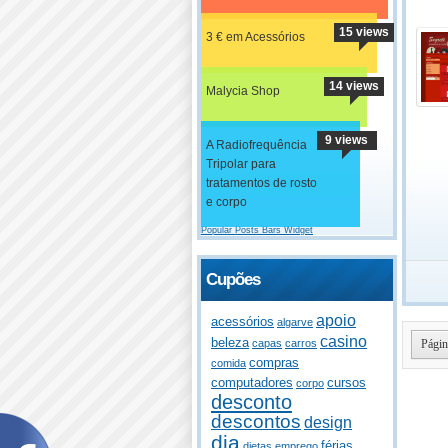
15 views
3 € em Acessórios
14 views
Malycia Shop
9 views
A Radiofrequência
Tripolar para
tratamentos de rosto
e corpo
Popular Posts Bars Widget
Cupões
apoio
acessórios
algarve
casino
beleza
Págin
capas
carros
compras
comida
computadores
cursos
corpo
desconto
descontos
design
dia
férias
dietas
emprego