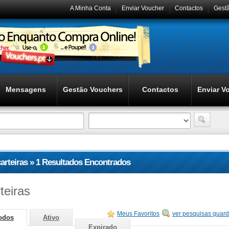
A Minha Conta
Enviar Voucher
Contactos
Gest
Mensagens
Gestão Vouchers
Contactos
Enviar V
carteiras » 1 Resultados Encontrados
teiras
Meus Favoritos
ver pesquisas guar
odos
Ativo
Expirado