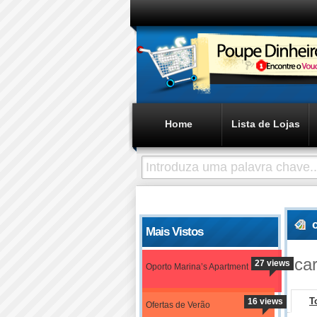
Home
Lista de Lojas
Mais Vistos
car
27 views
Oporto Marina’s Apartment
T
16 views
Ofertas de Verão