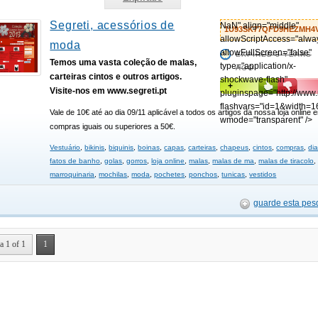
Segreti, acessórios de
NaN" align="middle"
1U93SK77QFD9HEZMH4
allowScriptAccess="alwa
moda
allowFullScreen="false"
EXPIRED 3 YEARS
Temos uma vasta coleção de malas,
type="application/x-
AGO
carteiras cintos e outros artigos.
shockwave-flash"
+
Visite-nos em www.segreti.pt
pluginspage="http://www
flashvars="id=1&width=1
Vale de 10€ até ao dia 09/11 aplicável a todos os artigos da nossa loja online 
wmode="transparent" />
compras iguais ou superiores a 50€.
Vestuário
,
bikinis
,
biquinis
,
boinas
,
capas
,
carteiras
,
chapeus
,
cintos
,
compras
,
di
fatos de banho
,
golas
,
gorros
,
loja online
,
malas
,
malas de ma
,
malas de tiracolo
,
marroquinaria
,
mochilas
,
moda
,
pochetes
,
ponchos
,
tunicas
,
vestidos
guarde esta pes
a 1 of 1
1