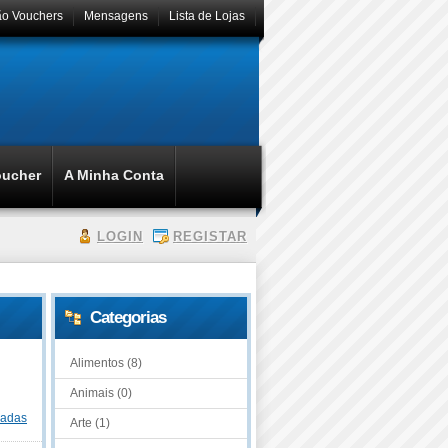
ão Vouchers
Mensagens
Lista de Lojas
oucher
A Minha Conta
LOGIN
REGISTAR
Categorias
Alimentos (8)
Animais (0)
dadas
Arte (1)