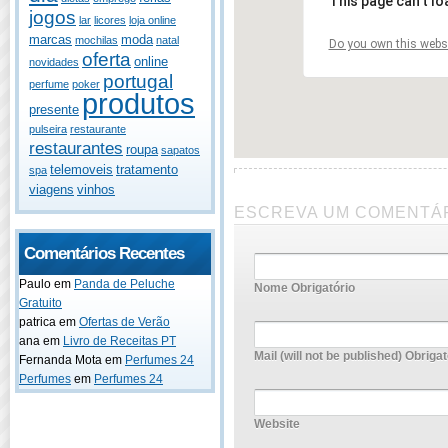
This page can't l
jogos
lar
licores
loja online
marcas
moda
mochilas
natal
Do you own this webs
oferta
online
novidades
portugal
perfume
poker
produtos
presente
pulseira
restaurante
restaurantes
roupa
sapatos
telemoveis
tratamento
spa
viagens
vinhos
ESCREVA UM COMENTÁ
Comentários Recentes
Paulo
em
Panda de Peluche
Nome Obrigatório
Gratuito
patrica
em
Ofertas de Verão
ana
em
Livro de Receitas PT
Mail (will not be published) Obrigat
Fernanda Mota
em
Perfumes 24
Perfumes
em
Perfumes 24
Website