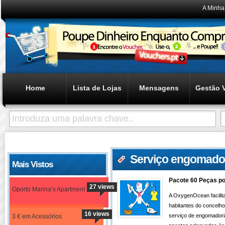
A Minha
Home
Lista de Lojas
Mensagens
Gestão 
Serviço engomado
Mais Vistos
Pacote 60 Peças po
27 views
Oporto Marina’s Apartment
A OxygenOcean facilita
habitantes do concelh
16 views
serviço de engomador
3 € em Acessórios