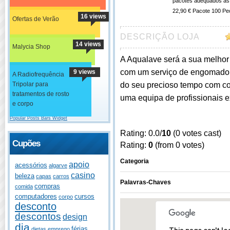
pacotes adequados às 
22,90 € Pacote 100 Pe
16 views
Ofertas de Verão
DESCRIÇÃO LOJA
14 views
Malycia Shop
A Aqualave será a sua melhor 
com um serviço de engomadoria
9 views
A Radiofrequência
do seu precioso tempo com coi
Tripolar para
tratamentos de rosto
uma equipa de profissionais e
e corpo
Popular Posts Bars Widget
Rating: 0.0/
10
(0 votes cast)
Cupões
Rating:
0
(from 0 votes)
Categoria
apoio
acessórios
algarve
casino
beleza
capas
carros
Palavras-Chaves
compras
comida
computadores
cursos
corpo
desconto
descontos
design
dia
férias
dietas
emprego