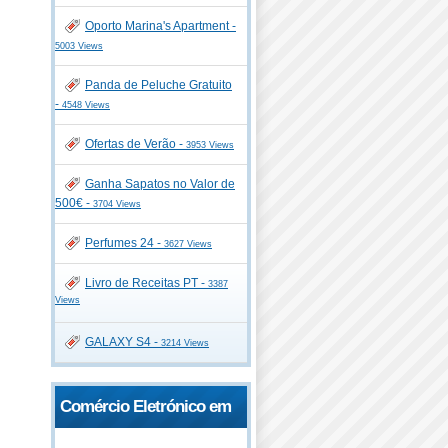
Oporto Marina's Apartment -
5003 Views
Panda de Peluche Gratuito
-
4548 Views
Ofertas de Verão -
3953 Views
Ganha Sapatos no Valor de
500€ -
3704 Views
Perfumes 24 -
3627 Views
Livro de Receitas PT -
3387
Views
GALAXY S4 -
3214 Views
Comércio Eletrónico em
Portugal