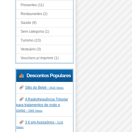
Presentes (11)
Restaurantes (2)
Saúde (9)
Sem categoria (1)
Turismo (23)
Vestuário (3)
Vouchers p/ Imprimir (1)
Descontos Populares
Sítio do Bebé -
5416 Views
A Radiofrequência Tripolar
para tratamentos de rosto e
corpo -
5365 Views
3 € em Acessórios -
5128
Views