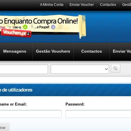
A Minha Conta
Enviar Voucher
Contactos
Gest
Mensagens
Gestão Vouchers
Contactos
Enviar V
 de utilizadores
name or Email:
Password: