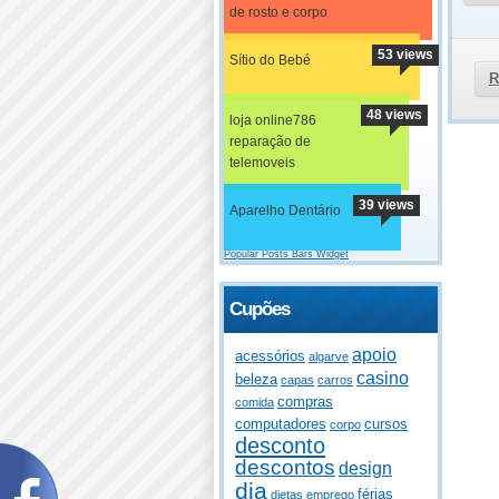
de rosto e corpo
53 views
Sítio do Bebé
R
48 views
loja online786
reparação de
telemoveis
39 views
Aparelho Dentário
Popular Posts Bars Widget
Cupões
apoio
acessórios
algarve
casino
beleza
capas
carros
compras
comida
computadores
cursos
corpo
desconto
descontos
design
dia
férias
dietas
emprego