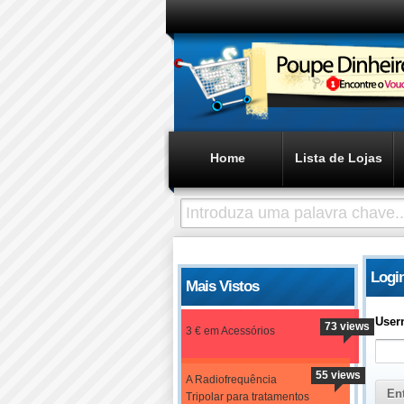
Home
Lista de Lojas
Login
Mais Vistos
User
73 views
3 € em Acessórios
55 views
A Radiofrequência
Tripolar para tratamentos