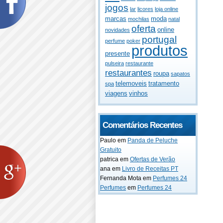
jogos
lar
licores
loja online
marcas
moda
mochilas
natal
oferta
online
novidades
portugal
perfume
poker
produtos
presente
pulseira
restaurante
restaurantes
roupa
sapatos
telemoveis
tratamento
spa
viagens
vinhos
Comentários Recentes
Paulo
em
Panda de Peluche
Gratuito
patrica
em
Ofertas de Verão
ana
em
Livro de Receitas PT
Fernanda Mota
em
Perfumes 24
Perfumes
em
Perfumes 24