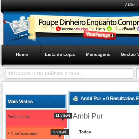
A Minha
Home
Lista de Lojas
Mensagens
Gestão 
Ambi Pur » 0 Resultados 
Mais Vistos
Ambi Pur
11 views
Perfumes 24
Todos
9 views
3 € em Acessórios