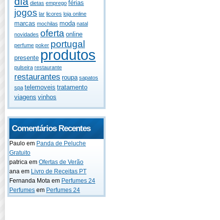
dia
férias
dietas
emprego
jogos
lar
licores
loja online
marcas
moda
mochilas
natal
oferta
online
novidades
portugal
perfume
poker
produtos
presente
pulseira
restaurante
restaurantes
roupa
sapatos
telemoveis
tratamento
spa
viagens
vinhos
Comentários Recentes
Paulo
em
Panda de Peluche
Gratuito
patrica
em
Ofertas de Verão
ana
em
Livro de Receitas PT
Fernanda Mota
em
Perfumes 24
Perfumes
em
Perfumes 24