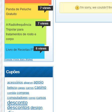
I'm sorry, we couldn't fi
7 views
Panda de Peluche
Gratuito
7 views
A Radiofrequência
Tripolar para
tratamentos de rosto e
corpo
6 views
Livro de Receitas PT
Popular Posts Bars Widget
Cupões
apoio
acessórios
algarve
casino
beleza
capas
carros
compras
comida
computadores
cursos
corpo
desconto
descontos
design