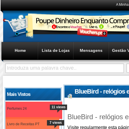
A Minha
Home
Lista de Lojas
Mensagens
Gestão 
BlueBird - relógios 
Mais Vistos
Encontrados
11 views
Perfumes 24
BlueBird - relógios e
7 views
Livro de Receitas PT
Visite regularmente esta pági