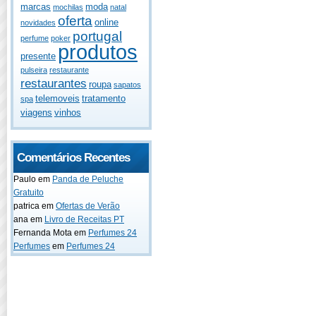
marcas
moda
mochilas
natal
oferta
online
novidades
portugal
perfume
poker
produtos
presente
pulseira
restaurante
restaurantes
roupa
sapatos
telemoveis
tratamento
spa
viagens
vinhos
Comentários Recentes
Paulo
em
Panda de Peluche
Gratuito
patrica
em
Ofertas de Verão
ana
em
Livro de Receitas PT
Fernanda Mota
em
Perfumes 24
Perfumes
em
Perfumes 24