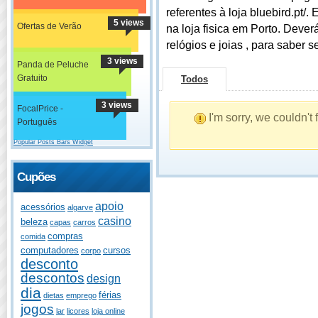
referentes à loja bluebird.pt
5 views
Ofertas de Verão
na loja fisica em Porto. Dever
relógios e joias , para saber s
3 views
Panda de Peluche
Gratuito
Todos
3 views
FocalPrice -
I'm sorry, we couldn't
Português
Popular Posts Bars Widget
Cupões
apoio
acessórios
algarve
casino
beleza
capas
carros
compras
comida
computadores
cursos
corpo
desconto
descontos
design
dia
férias
dietas
emprego
jogos
lar
licores
loja online