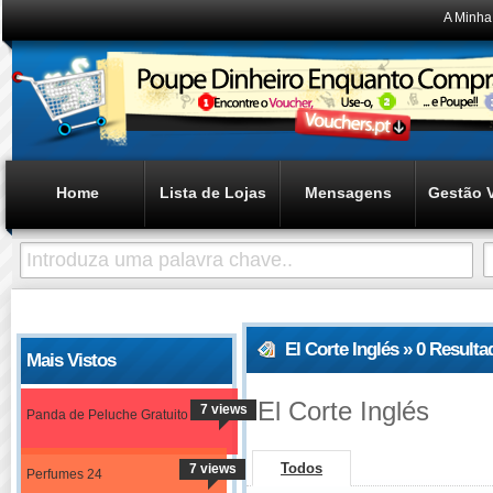
A Minha
Home
Lista de Lojas
Mensagens
Gestão 
El Corte Inglés » 0 Result
Mais Vistos
El Corte Inglés
7 views
Panda de Peluche Gratuito
Todos
7 views
Perfumes 24