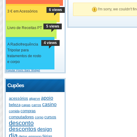
I'm sorry, we couldn't fi
6 views
3 € em Acessórios
5 views
Livro de Receitas PT
4 views
A Radiofrequência
Tripolar para
tratamentos de rosto
e corpo
Popular Posts Bars Widget
Cupões
apoio
acessórios
algarve
casino
beleza
capas
carros
compras
comida
computadores
cursos
corpo
desconto
descontos
design
dia
férias
dietas
emprego