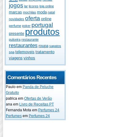
jogos
lar
licores
loja online
marcas
moda
mochilas
natal
oferta
online
novidades
portugal
perfume
poker
produtos
presente
pulseira
restaurante
restaurantes
roupa
sapatos
telemoveis
tratamento
spa
viagens
vinhos
Comentários Recentes
Paulo
em
Panda de Peluche
Gratuito
patrica
em
Ofertas de Verão
ana
em
Livro de Receitas PT
Fernanda Mota
em
Perfumes 24
Perfumes
em
Perfumes 24