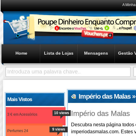
A Minha
Home
Lista de Lojas
Mensagens
Gestão 
Império das Malas 
Mais Vistos
Império das Malas
10 views
3 € em Acessórios
Descubra nesta página todos o
9 views
Perfumes 24
imperiodasmalas.com. Estes 