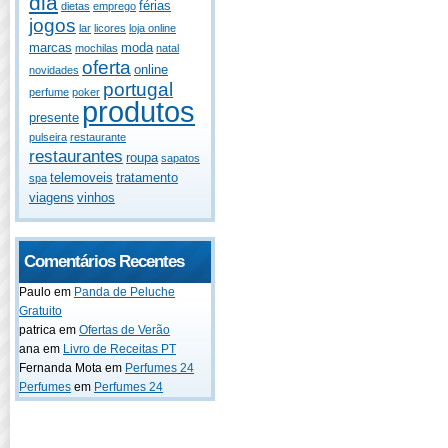
dia
férias
dietas
emprego
jogos
lar
licores
loja online
marcas
moda
mochilas
natal
oferta
online
novidades
portugal
perfume
poker
produtos
presente
pulseira
restaurante
restaurantes
roupa
sapatos
telemoveis
tratamento
spa
viagens
vinhos
Comentários Recentes
Paulo
em
Panda de Peluche
Gratuito
patrica
em
Ofertas de Verão
ana
em
Livro de Receitas PT
Fernanda Mota
em
Perfumes 24
Perfumes
em
Perfumes 24