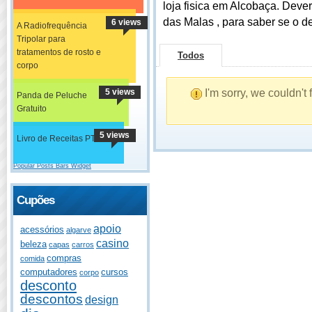
loja fisica em Alcobaça. Dever
das Malas , para saber se o des
6 views
A Radiofrequência
Tripolar para
tratamentos de rosto e
Todos
corpo
5 views
I'm sorry, we couldn't
Panda de Peluche
Gratuito
5 views
Livro de Receitas PT
Popular Posts Bars Widget
Cupões
apoio
acessórios
algarve
casino
beleza
capas
carros
compras
comida
computadores
cursos
corpo
desconto
descontos
design