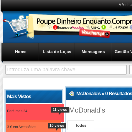
A Minha
Home
Lista de Lojas
Mensagens
Gestão 
McDonald’s » 0 Resultado
Mais Vistos
McDonald’s
11 views
Perfumes 24
Todos
10 views
3 € em Acessórios