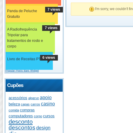
I'm sorry, we couldn't fi
7 views
Panda de Peluche
Gratuito
7 views
A Radiofrequência
Tripolar para
tratamentos de rosto e
corpo
6 views
Livro de Receitas PT
Popular Posts Bars Widget
Cupões
apoio
acessórios
algarve
casino
beleza
capas
carros
compras
comida
computadores
cursos
corpo
desconto
descontos
design