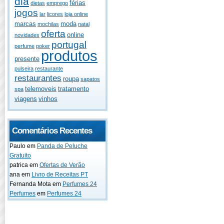
dia
férias
dietas
emprego
jogos
lar
licores
loja online
marcas
moda
mochilas
natal
oferta
online
novidades
portugal
perfume
poker
produtos
presente
pulseira
restaurante
restaurantes
roupa
sapatos
telemoveis
tratamento
spa
viagens
vinhos
Comentários Recentes
Paulo
em
Panda de Peluche
Gratuito
patrica
em
Ofertas de Verão
ana
em
Livro de Receitas PT
Fernanda Mota
em
Perfumes 24
Perfumes
em
Perfumes 24