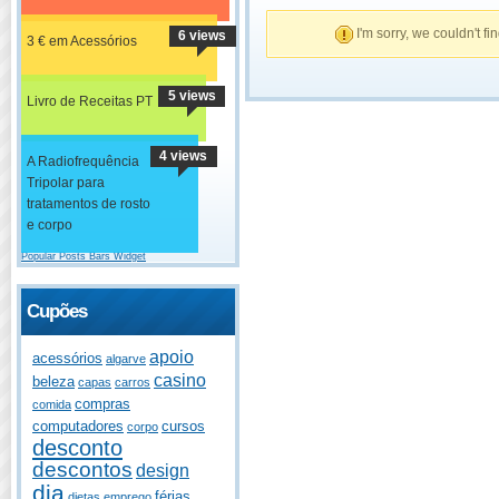
I'm sorry, we couldn't fi
6 views
3 € em Acessórios
5 views
Livro de Receitas PT
4 views
A Radiofrequência
Tripolar para
tratamentos de rosto
e corpo
Popular Posts Bars Widget
Cupões
apoio
acessórios
algarve
casino
beleza
capas
carros
compras
comida
computadores
cursos
corpo
desconto
descontos
design
dia
férias
dietas
emprego