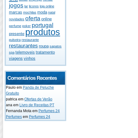
jogos
lar
licores
loja online
marcas
moda
mochilas
natal
oferta
online
novidades
portugal
perfume
poker
produtos
presente
pulseira
restaurante
restaurantes
roupa
sapatos
telemoveis
tratamento
spa
viagens
vinhos
Comentários Recentes
Paulo
em
Panda de Peluche
Gratuito
patrica
em
Ofertas de Verão
ana
em
Livro de Receitas PT
Fernanda Mota
em
Perfumes 24
Perfumes
em
Perfumes 24