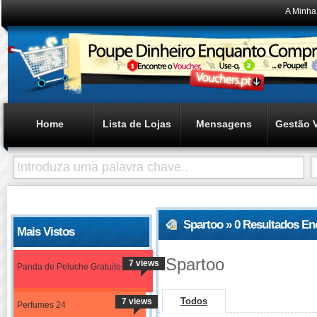
A Minha
Home
Lista de Lojas
Mensagens
Gestão 
Spartoo » 0 Resultados En
Mais Vistos
Spartoo
7 views
Panda de Peluche Gratuito
Todos
7 views
Perfumes 24