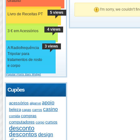
Gratuito
I'm sorry, we couldn't fi
5 views
Livro de Receitas PT
4 views
3 € em Acessórios
3 views
A Radiofrequência
Tripolar para
tratamentos de rosto
e corpo
Popular Posts Bars Widget
Cupões
apoio
acessórios
algarve
casino
beleza
capas
carros
compras
comida
computadores
cursos
corpo
desconto
descontos
design