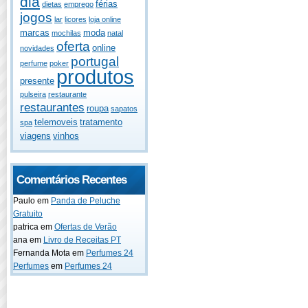
dia
férias
dietas
emprego
jogos
lar
licores
loja online
marcas
moda
mochilas
natal
oferta
online
novidades
portugal
perfume
poker
produtos
presente
pulseira
restaurante
restaurantes
roupa
sapatos
telemoveis
tratamento
spa
viagens
vinhos
Comentários Recentes
Paulo
em
Panda de Peluche
Gratuito
patrica
em
Ofertas de Verão
ana
em
Livro de Receitas PT
Fernanda Mota
em
Perfumes 24
Perfumes
em
Perfumes 24