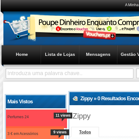
A Minha
Home
Lista de Lojas
Mensagens
Gestão 
Zippy » 0 Resultados Enco
Mais Vistos
Zippy
11 views
Perfumes 24
Todos
9 views
3 € em Acessórios