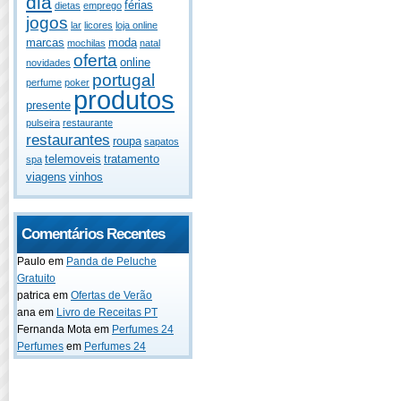
dia
férias
dietas
emprego
jogos
lar
licores
loja online
marcas
moda
mochilas
natal
oferta
online
novidades
portugal
perfume
poker
produtos
presente
pulseira
restaurante
restaurantes
roupa
sapatos
telemoveis
tratamento
spa
viagens
vinhos
Comentários Recentes
Paulo
em
Panda de Peluche
Gratuito
patrica
em
Ofertas de Verão
ana
em
Livro de Receitas PT
Fernanda Mota
em
Perfumes 24
Perfumes
em
Perfumes 24