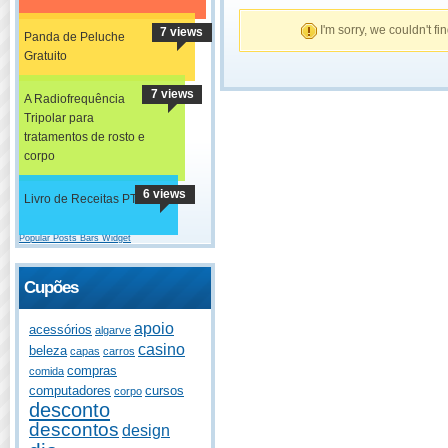
I'm sorry, we couldn't fi
7 views
Panda de Peluche
Gratuito
7 views
A Radiofrequência
Tripolar para
tratamentos de rosto e
corpo
6 views
Livro de Receitas PT
Popular Posts Bars Widget
Cupões
apoio
acessórios
algarve
casino
beleza
capas
carros
compras
comida
computadores
cursos
corpo
desconto
descontos
design