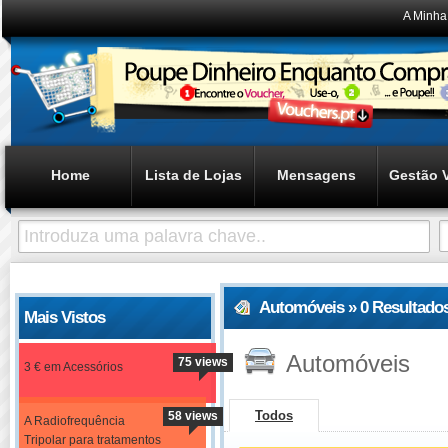
A Minha
Home
Lista de Lojas
Mensagens
Gestão 
Automóveis » 0 Resultado
Mais Vistos
Automóveis
75 views
3 € em Acessórios
Todos
58 views
A Radiofrequência
Tripolar para tratamentos