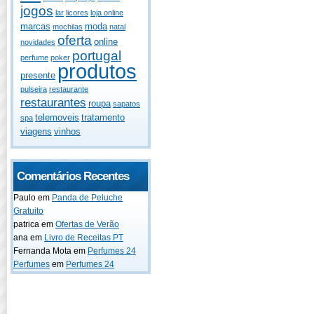
jogos
lar
licores
loja online
marcas
moda
mochilas
natal
oferta
online
novidades
portugal
perfume
poker
produtos
presente
pulseira
restaurante
restaurantes
roupa
sapatos
telemoveis
tratamento
spa
viagens
vinhos
Comentários Recentes
Paulo
em
Panda de Peluche
Gratuito
patrica
em
Ofertas de Verão
ana
em
Livro de Receitas PT
Fernanda Mota
em
Perfumes 24
Perfumes
em
Perfumes 24