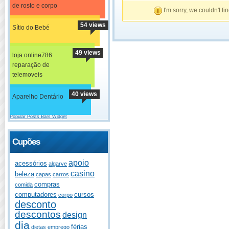
de rosto e corpo
I'm sorry, we couldn't fi
54 views
Sítio do Bebé
49 views
loja online786
reparação de
telemoveis
40 views
Aparelho Dentário
Popular Posts Bars Widget
Cupões
apoio
acessórios
algarve
casino
beleza
capas
carros
compras
comida
computadores
cursos
corpo
desconto
descontos
design
dia
férias
dietas
emprego