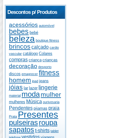
Descontos p/ Produtos
acessórios
automóvel
bebes
bebé
beleza
boutique fitness
brincos
calçado
cardio
catálogo
Colares
vascular
compras
criança
crianças
decoração
desporto
fitness
discos
emagrecer
homem
jeans
ipad
jóias
lingerie
lar
lazer
moda
mulher
material
Música
mulheres
ourivesaria
Pendentes
praia
pijamas
Presentes
Prata
pulseiras
roupa
sapatos
t-shirts
tablet
vestidos
viagens
telefone