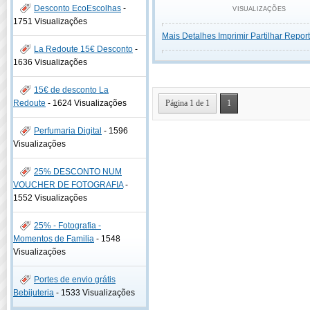
Desconto EcoEscolhas
-
VISUALIZAÇÕES
1751 Visualizações
Mais Detalhes
Imprimir
Partilhar
Report
La Redoute 15€ Desconto
-
1636 Visualizações
15€ de desconto La
Redoute
-
1624 Visualizações
Página 1 de 1
1
Perfumaria Digital
-
1596
Visualizações
25% DESCONTO NUM
VOUCHER DE FOTOGRAFIA
-
1552 Visualizações
25% - Fotografia -
Momentos de Familia
-
1548
Visualizações
Portes de envio grátis
Bebijuteria
-
1533 Visualizações