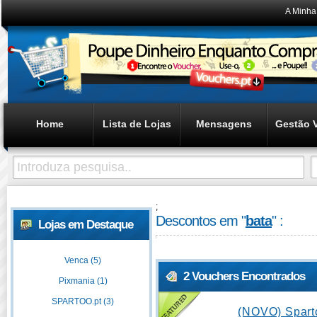
A Minha
Home
Lista de Lojas
Mensagens
Gestão 
;
Descontos em "
bata
" :
Lojas em Destaque
Venca (5)
2 Vouchers Encontrados
Pixmania (1)
SPARTOO.pt (3)
(NOVO) Spart