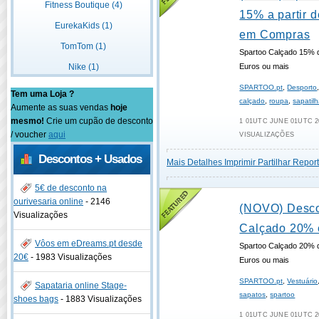
Fitness Boutique (4)
15% a partir 
EurekaKids (1)
em Compras
TomTom (1)
Spartoo Calçado 15% 
Nike (1)
Euros ou mais
SPARTOO.pt
,
Desporto
Tem uma Loja ?
calçado
,
roupa
,
sapatil
Aumente as suas vendas
hoje
mesmo!
Crie um cupão de desconto
1 01UTC JUNE 01UTC 20
/ voucher
aqui
VISUALIZAÇÕES
Descontos + Usados
Mais Detalhes
Imprimir
Partilhar
Report
5€ de desconto na
ourivesaria online
-
2146
(NOVO) Desco
Visualizações
Calçado 20% 
Vôos em eDreams.pt desde
Spartoo Calçado 20% 
20€
-
1983 Visualizações
Euros ou mais
SPARTOO.pt
,
Vestuário
Sapataria online Stage-
sapatos
,
spartoo
shoes bags
-
1883 Visualizações
1 01UTC JUNE 01UTC 20