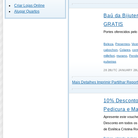
Criar Lojas Online
Alugar Quartos
Baú da Bijuter
GRATIS
Portes oferecidos pel
Beleza
,
Presentes
,
Vest
cabochon
,
Colares
,
con
millefiori
,
murano
,
Pende
pulseiras
28 28UTC JANUARY 28U
Mais Detalhes
Imprimir
Partilhar
Report
10% Desconto
Pedicura e Ma
Apresente este vouch
Desconto em todos os 
de Estética Cristina R