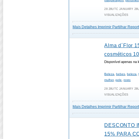
maquilhagem
,
perfumes
28 28UTC JANUARY 28UT
VISUALIZAÇÕES
Mais Detalhes
Imprimir
Partilhar
Report
Alma d´Flor 
cosméticos 10
Disponível apenas na lo
Beleza
,
bebes
,
beleza
,
mulher
,
pele
,
rosto
28 28UTC JANUARY 28UT
VISUALIZAÇÕES
Mais Detalhes
Imprimir
Partilhar
Report
DESCONTO I
15% PARA C