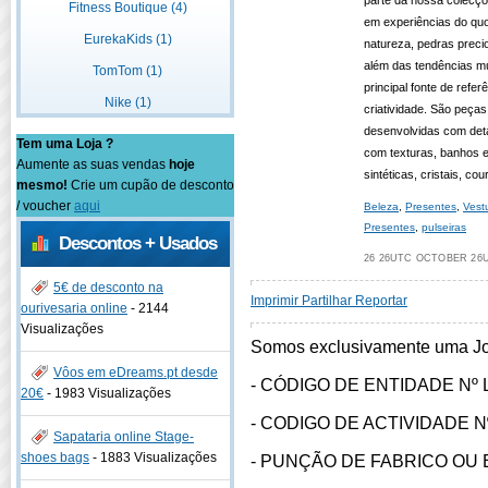
parte da nossa colecçõe
Fitness Boutique (4)
em experiências do quo
EurekaKids (1)
natureza, pedras precio
além das tendências m
TomTom (1)
principal fonte de refer
Nike (1)
criatividade. São peças
desenvolvidas com deta
Tem uma Loja ?
com texturas, banhos 
Aumente as suas vendas
hoje
sintéticas, cristais, co
mesmo!
Crie um cupão de desconto
/ voucher
aqui
Beleza
,
Presentes
,
Vest
Presentes
,
pulseiras
Descontos + Usados
26 26UTC OCTOBER 26U
5€ de desconto na
Imprimir
Partilhar
Reportar
ourivesaria online
-
2144
Visualizações
Somos exclusivamente uma Joa
Vôos em eDreams.pt desde
- CÓDIGO DE ENTIDADE Nº 
20€
-
1983 Visualizações
- CODIGO DE ACTIVIDADE N
Sapataria online Stage-
shoes bags
-
1883 Visualizações
- PUNÇÃO DE FABRICO OU