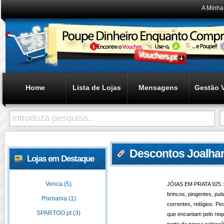
A Minha
Home
Lista de Lojas
Mensagens
Gestão 
Descontos Joalhari
Lojas em Destaque
Venca (5)
JÓIAS EM PRATA 925 : 
brincos, pingentes, puls
Pixmania (1)
correntes, relógios. P
SPARTOO.pt (3)
que encantam pelo requ