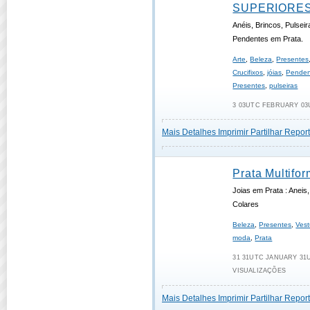
SUPERIORES 
Anéis, Brincos, Pulseir
Pendentes em Prata.
Arte
,
Beleza
,
Presentes
Crucifixos
,
jóias
,
Penden
Presentes
,
pulseiras
3 03UTC FEBRUARY 03U
Mais Detalhes
Imprimir
Partilhar
Report
Prata Multifo
Joias em Prata : Aneis
Colares
Beleza
,
Presentes
,
Vest
moda
,
Prata
31 31UTC JANUARY 31UT
VISUALIZAÇÕES
Mais Detalhes
Imprimir
Partilhar
Report