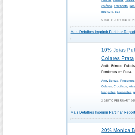
Beleza
,
almada
,
beleza
estética
,
esteticista
,
lara
pedicura
,
spa
5 05UTC JULY 05UTC 20
Mais Detalhes
Imprimir
Partilhar
Report
10% Joias Pul
Colares Prata
Anéis, Brincos, Pulseir
Pendentes em Prata.
Arte
,
Beleza
,
Presentes
Colares
,
Crucifixos
,
jóia
Pingentes
,
Presentes
,
p
2 02UTC FEBRUARY 02U
Mais Detalhes
Imprimir
Partilhar
Report
20% Monica B