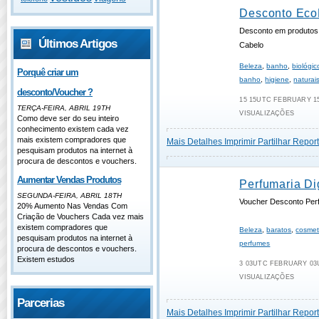
Desconto Eco
Desconto em produtos
Últimos Artigos
Cabelo
Beleza
,
banho
,
biológic
Porquê criar um
banho
,
higiene
,
naturai
desconto/Voucher ?
15 15UTC FEBRUARY 15
TERÇA-FEIRA, ABRIL 19TH
VISUALIZAÇÕES
Como deve ser do seu inteiro
conhecimento existem cada vez
mais existem compradores que
Mais Detalhes
Imprimir
Partilhar
Report
pesquisam produtos na internet à
procura de descontos e vouchers.
Aumentar Vendas Produtos
Perfumaria Dig
SEGUNDA-FEIRA, ABRIL 18TH
Voucher Desconto Perf
20% Aumento Nas Vendas Com
Criação de Vouchers Cada vez mais
existem compradores que
Beleza
,
baratos
,
cosmet
pesquisam produtos na internet à
perfumes
procura de descontos e vouchers.
Existem estudos
3 03UTC FEBRUARY 03U
VISUALIZAÇÕES
Parcerias
Mais Detalhes
Imprimir
Partilhar
Report