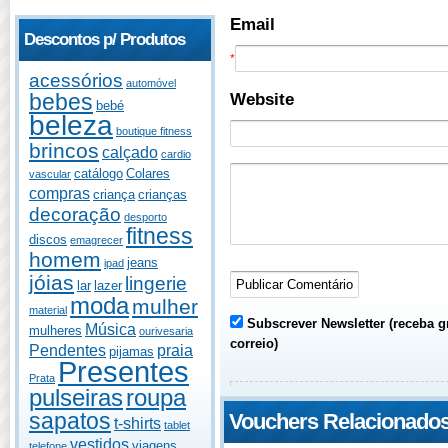
Email
Descontos p/ Produtos
*
acessórios
automóvel
Website
bebes
bebé
beleza
boutique fitness
brincos
calçado
cardio
catálogo
Colares
vascular
compras
criança
crianças
decoração
desporto
fitness
discos
emagrecer
homem
jeans
ipad
jóias
lingerie
lar
lazer
moda
mulher
material
Subscrever Newsletter (receba g
Música
mulheres
ourivesaria
correio)
Pendentes
praia
pijamas
Presentes
Prata
pulseiras
roupa
sapatos
Vouchers Relacionado
t-shirts
tablet
vestidos
viagens
telefone