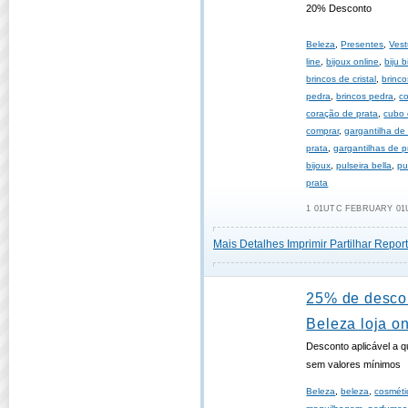
20% Desconto
Beleza
,
Presentes
,
Vest
line
,
bijoux online
,
biju b
brincos de cristal
,
brinco
pedra
,
brincos pedra
,
c
coração de prata
,
cubo 
comprar
,
gargantilha de
prata
,
gargantilhas de p
bijoux
,
pulseira bella
,
pu
prata
1 01UTC FEBRUARY 01U
Mais Detalhes
Imprimir
Partilhar
Report
25% de desco
Beleza loja on
Desconto aplicável a 
sem valores mínimos
Beleza
,
beleza
,
cosméti