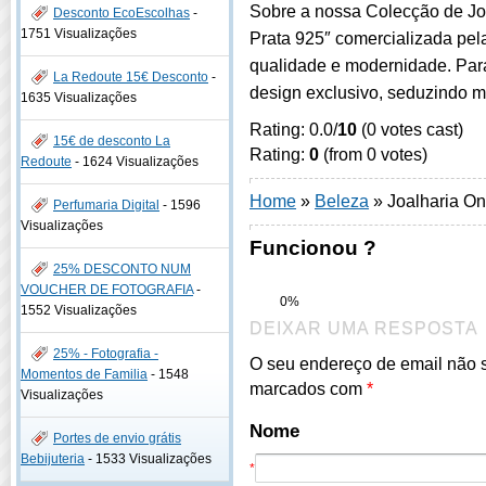
Sobre a nossa Colecção de Jo
Desconto EcoEscolhas
-
1751 Visualizações
Prata 925″ comercializada pel
qualidade e modernidade. Par
La Redoute 15€ Desconto
-
design exclusivo, seduzindo m
1635 Visualizações
Rating: 0.0/
10
(0 votes cast)
15€ de desconto La
Rating:
0
(from 0 votes)
Redoute
-
1624 Visualizações
Home
»
Beleza
»
Joalharia Onl
Perfumaria Digital
-
1596
Visualizações
Funcionou ?
25% DESCONTO NUM
VOUCHER DE FOTOGRAFIA
-
0%
1552 Visualizações
DEIXAR UMA RESPOSTA
25% - Fotografia -
O seu endereço de email não 
Momentos de Familia
-
1548
marcados com
*
Visualizações
Nome
Portes de envio grátis
Bebijuteria
-
1533 Visualizações
*