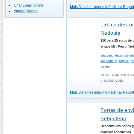
Criar Lojas Online
Mais Detalhes
Imprimir
Partilhar
Report
Alugar Quartos
15€ de descon
Redoute
15€ para 25 euros de 
artigos Mini Preço, Ve
Vestuário
,
bebé
,
calçad
laredoute.pt
,
lingerie
,
ro
mulher
20 20UTC OCTOBER 20U
VISUALIZAÇÕES
Mais Detalhes
Imprimir
Partilhar
Report
Portes de envi
Bebijuteria
Desconto dos portes gr
qualquer encomenda.