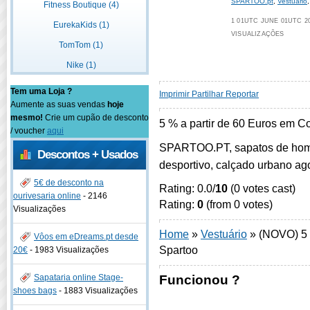
SPARTOO.pt
,
Vestuário
Fitness Boutique (4)
1 01UTC JUNE 01UTC 20
EurekaKids (1)
VISUALIZAÇÕES
TomTom (1)
Nike (1)
Tem uma Loja ?
Imprimir
Partilhar
Reportar
Aumente as suas vendas
hoje
mesmo!
Crie um cupão de desconto
5 % a partir de 60 Euros em 
/ voucher
aqui
SPARTOO.PT, sapatos de home
Descontos + Usados
desportivo, calçado urbano a
5€ de desconto na
Rating: 0.0/
10
(0 votes cast)
ourivesaria online
-
2146
Rating:
0
(from 0 votes)
Visualizações
Home
»
Vestuário
»
(NOVO) 5 
Vôos em eDreams.pt desde
Spartoo
20€
-
1983 Visualizações
Sapataria online Stage-
Funcionou ?
shoes bags
-
1883 Visualizações