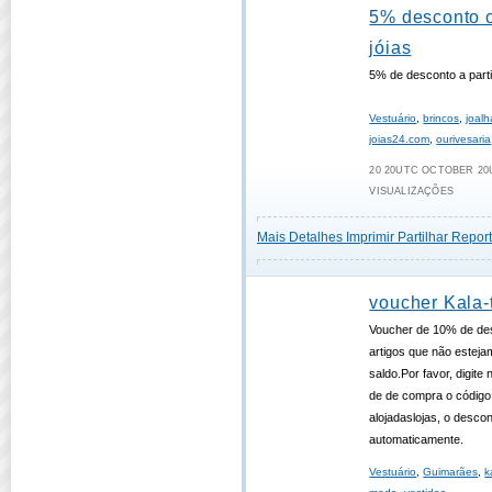
5% desconto o
jóias
5% de desconto a part
Vestuário
,
brincos
,
joalh
joias24.com
,
ourivesaria
20 20UTC OCTOBER 20U
VISUALIZAÇÕES
Mais Detalhes
Imprimir
Partilhar
Report
voucher Kala-
Voucher de 10% de de
artigos que não estej
saldo.Por favor, digite 
de de compra o código
alojadaslojas, o desco
automaticamente.
Vestuário
,
Guimarães
,
k