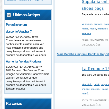
Sapataria onl
shoes bags
Últimos Artigos
Sapataria para a mulh
Vestuário
,
bijutaria
,
bot
Porquê criar um
malas
,
moda
,
mulheres
desconto/Voucher ?
senhora
TERÇA-FEIRA, ABRIL 19TH
Como deve ser do seu inteiro
28 28UTC JANUARY 28UT
conhecimento existem cada vez
VISUALIZAÇÕES
mais existem compradores que
pesquisam produtos na internet à
Mais Detalhes
Imprimir
Partilhar
Report
procura de descontos e vouchers.
Aumentar Vendas Produtos
SEGUNDA-FEIRA, ABRIL 18TH
La Redoute 1
20% Aumento Nas Vendas Com
Criação de Vouchers Cada vez mais
15€ para 29 euros de
existem compradores que
pesquisam produtos na internet à
Vestuário
,
bebé
,
calçad
procura de descontos e vouchers.
Existem estudos
lingerie
,
marcas
,
Roupa 
mamã
15 15UTC NOVEMBER 15
Parcerias
VISUALIZAÇÕES