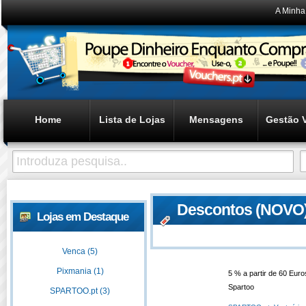
A Minha
Home
Lista de Lojas
Mensagens
Gestão 
Descontos (NOVO) 
Lojas em Destaque
Compras na Spart
Venca (5)
Pixmania (1)
5 % a partir de 60 Eu
Spartoo
SPARTOO.pt (3)