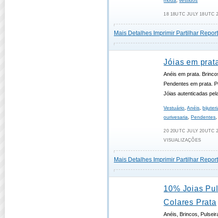
moda
,
vestidos
18 18UTC JULY 18UTC 2
Mais Detalhes
Imprimir
Partilhar
Report
Jóias em prat
Anéis em prata. Brinco
Pendentes em prata. P
Jóias autenticadas pe
Vestuário
,
Anéis
,
bijuter
ourivesaria
,
Pendentes
20 20UTC JULY 20UTC 2
VISUALIZAÇÕES
Mais Detalhes
Imprimir
Partilhar
Report
10% Joias Pul
Colares Prata
Anéis, Brincos, Pulseir