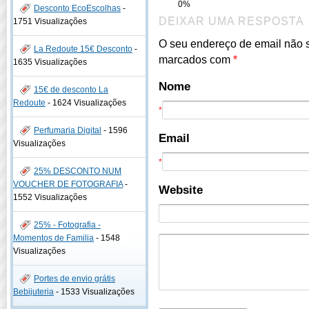
0%
Desconto EcoEscolhas
-
DEIXAR UMA RESPOSTA
1751 Visualizações
O seu endereço de email não 
La Redoute 15€ Desconto
-
marcados com
*
1635 Visualizações
Nome
15€ de desconto La
Redoute
-
1624 Visualizações
*
Perfumaria Digital
-
1596
Email
Visualizações
*
25% DESCONTO NUM
VOUCHER DE FOTOGRAFIA
-
Website
1552 Visualizações
25% - Fotografia -
Momentos de Familia
-
1548
Visualizações
Portes de envio grátis
Bebijuteria
-
1533 Visualizações