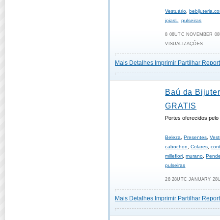
Vestuário
,
bebijuteria.c
joiasL
,
pulseiras
8 08UTC NOVEMBER 08U
VISUALIZAÇÕES
Mais Detalhes
Imprimir
Partilhar
Report
Baú da Bijuter
GRATIS
Portes oferecidos pel
Beleza
,
Presentes
,
Vest
cabochon
,
Colares
,
con
millefiori
,
murano
,
Pende
pulseiras
28 28UTC JANUARY 28U
Mais Detalhes
Imprimir
Partilhar
Report