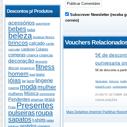
Descontos p/ Produtos
Subscrever Newsletter (receba g
correio)
acessórios
automóvel
bebes
bebé
beleza
boutique fitness
Vouchers Relacionado
brincos
calçado
cardio
catálogo
Colares
vascular
compras
5€ de descont
criança
crianças
decoração
desporto
ourivesaria on
fitness
discos
emagrecer
5€ de desconto a part
homem
jeans
ipad
jóias
lingerie
lar
lazer
Vestuário
,
brincos
,
joalh
moda
mulher
joias24.com
,
ourivesaria
material
Música
mulheres
ourivesaria
20 20UTC OCTOBER 20U
Pendentes
praia
pijamas
VISUALIZAÇÕES
Presentes
Prata
pulseiras
roupa
Mais Detalhes
Imprimir
Partilhar
Report
sapatos
t-shirts
tablet
vestidos
viagens
telefone