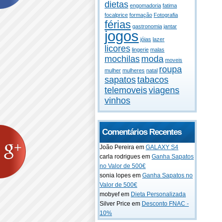
dietas
engomadoria
fatima
focalprice
formação
Fotografia
férias
gastronomia
jantar
jogos
jóias
lazer
licores
lingerie
malas
mochilas
moda
moveis
roupa
mulher
mulheres
natal
sapatos
tabacos
telemoveis
viagens
vinhos
Comentários Recentes
João Pereira em
GALAXY S4
carla rodrigues em
Ganha Sapatos
no Valor de 500€
sonia lopes em
Ganha Sapatos no
Valor de 500€
mobyef em
Dieta Personalizada
Silver Price em
Desconto FNAC -
10%