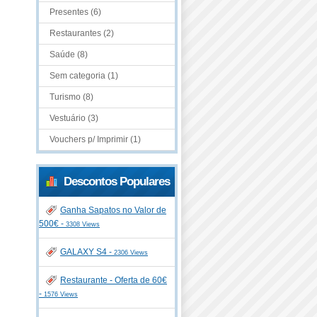
Presentes (6)
Restaurantes (2)
Saúde (8)
Sem categoria (1)
Turismo (8)
Vestuário (3)
Vouchers p/ Imprimir (1)
Descontos Populares
Ganha Sapatos no Valor de
500€ -
3308 Views
GALAXY S4 -
2306 Views
Restaurante - Oferta de 60€
-
1576 Views