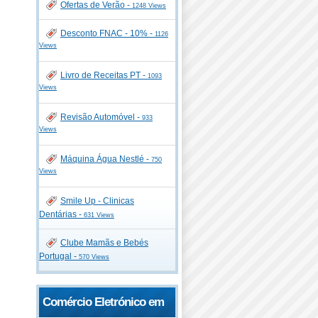
Ofertas de Verão -
1248 Views
Desconto FNAC - 10% -
1126
Views
Livro de Receitas PT -
1093
Views
Revisão Automóvel -
933
Views
Máquina Água Nestlé -
750
Views
Smile Up - Clinicas
Dentárias -
631 Views
Clube Mamãs e Bebés
Portugal -
570 Views
Comércio Eletrónico em