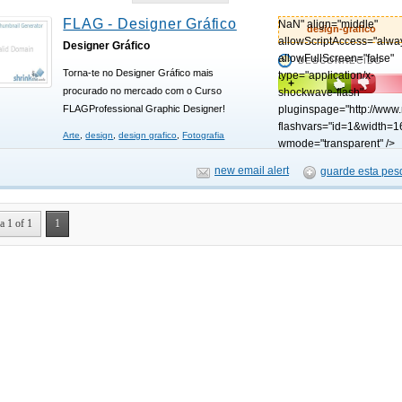
FLAG - Designer Gráfico
NaN" align="middle"
design-grafico
allowScriptAccess="alwa
Designer Gráfico
allowFullScreen="false"
DESCONHECIDO
Torna-te no Designer Gráfico mais
type="application/x-
+
procurado no mercado com o Curso
shockwave-flash"
pluginspage="http://www
FLAGProfessional Graphic Designer!
flashvars="id=1&width=1
Arte
,
design
,
design grafico
,
Fotografia
wmode="transparent" />
new email alert
guarde esta pes
a 1 of 1
1