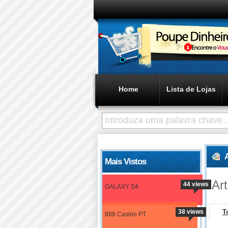
Home
Lista de Lojas
Mais Vistos
Ar
44 views
GALAXY S4
38 views
T
888 Casino PT