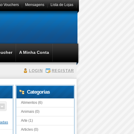
ão Vouchers
Mensagens
Lista de Lojas
oucher
A Minha Conta
LOGIN
REGISTAR
Categorias
Alimentos (6)
Animais (0)
Arte (1)
dadas
Articles (0)