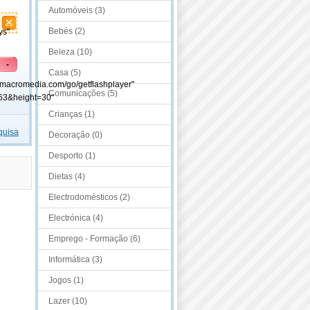
Automóveis (3)
Bebés (2)
ys"
Beleza (10)
-
Casa (5)
.macromedia.com/go/getflashplayer"
Comunicações (5)
63&height=30"
Crianças (1)
quisa
Decoração (0)
Desporto (1)
Dietas (4)
Electrodomésticos (2)
Electrónica (4)
Emprego - Formação (6)
Informática (3)
Jogos (1)
Lazer (10)