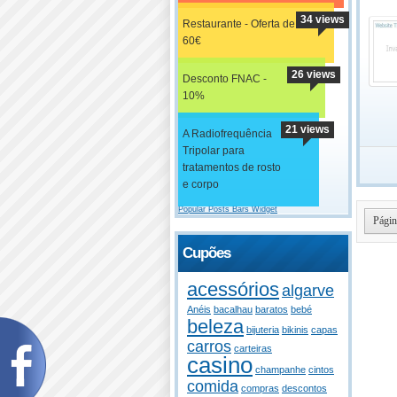
34 views
Restaurante - Oferta de
60€
26 views
Desconto FNAC -
10%
21 views
A Radiofrequência
Tripolar para
tratamentos de rosto
e corpo
Popular Posts Bars Widget
Págin
Cupões
acessórios
algarve
Anéis
bacalhau
baratos
bebé
beleza
bijuteria
bikinis
capas
carros
carteiras
casino
champanhe
cintos
comida
compras
descontos