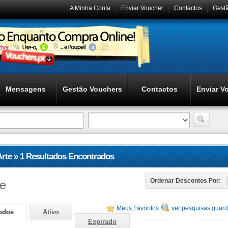
A Minha Conta
Enviar Voucher
Contactos
Gest
Mensagens
Gestão Vouchers
Contactos
Enviar V
Arte » 1 Resultados Encontrados
te
Ordenar Descontos Por:
Meus Favoritos
ver pesquisas guar
odos
Ativo
Expirado