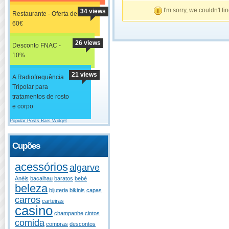
I'm sorry, we couldn't fi
34 views
Restaurante - Oferta de
60€
26 views
Desconto FNAC -
10%
21 views
A Radiofrequência
Tripolar para
tratamentos de rosto
e corpo
Popular Posts Bars Widget
Cupões
acessórios
algarve
Anéis
bacalhau
baratos
bebé
beleza
bijuteria
bikinis
capas
carros
carteiras
casino
champanhe
cintos
comida
compras
descontos