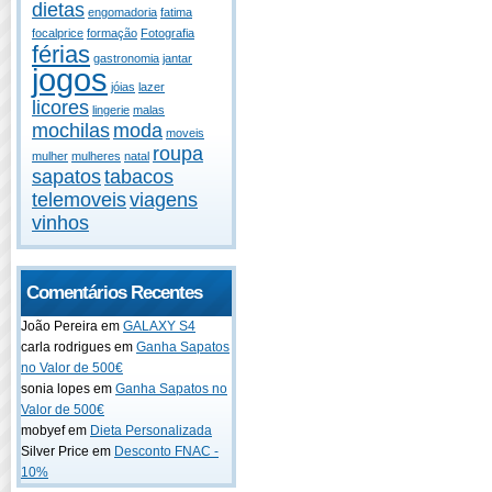
dietas
engomadoria
fatima
focalprice
formação
Fotografia
férias
gastronomia
jantar
jogos
jóias
lazer
licores
lingerie
malas
mochilas
moda
moveis
roupa
mulher
mulheres
natal
sapatos
tabacos
telemoveis
viagens
vinhos
Comentários Recentes
João Pereira em
GALAXY S4
carla rodrigues em
Ganha Sapatos
no Valor de 500€
sonia lopes em
Ganha Sapatos no
Valor de 500€
mobyef em
Dieta Personalizada
Silver Price em
Desconto FNAC -
10%