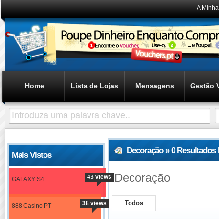
A Minha
Home
Lista de Lojas
Mensagens
Gestão 
Decoração » 0 Resultados
Mais Vistos
Decoração
43 views
GALAXY S4
Todos
38 views
888 Casino PT