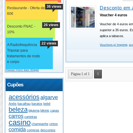
36 views
Desconto em 
Restaurante - Oferta de
60€
Voucher 4 euros
Voucher de 4 euros e
26 views
Desconto FNAC -
superior a 35 euros. E
10%
aplica a tabacos.
22 views
A Radiofrequência
Vouchers p/ Imprimir
,
ac
Tripolar para
tratamentos de rosto
e corpo
Popular Posts Bars Widget
Página 1 of 1
1
Cupões
acessórios
algarve
Anéis
bacalhau
baratos
bebé
beleza
bijuteria
bikinis
capas
carros
carteiras
casino
champanhe
cintos
comida
compras
descontos