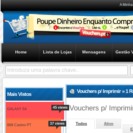
A Minha
Home
Lista de Lojas
Mensagens
Gestão 
Vouchers p/ Imprimir » 1 
Mais Vistos
Vouchers p/ Imprimi
45 views
GALAXY S4
37 views
Todos
Ativo
888 Casino PT
E