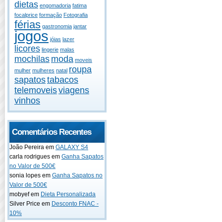
dietas
engomadoria
fatima
focalprice
formação
Fotografia
férias
gastronomia
jantar
jogos
jóias
lazer
licores
lingerie
malas
mochilas
moda
moveis
roupa
mulher
mulheres
natal
sapatos
tabacos
telemoveis
viagens
vinhos
Comentários Recentes
João Pereira em
GALAXY S4
carla rodrigues em
Ganha Sapatos
no Valor de 500€
sonia lopes em
Ganha Sapatos no
Valor de 500€
mobyef em
Dieta Personalizada
Silver Price em
Desconto FNAC -
10%